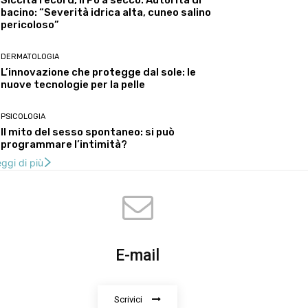
Siccità record, il Po a secco. Autorità di
bacino: “Severità idrica alta, cuneo salino
pericoloso”
DERMATOLOGIA
L’innovazione che protegge dal sole: le
nuove tecnologie per la pelle
PSICOLOGIA
Il mito del sesso spontaneo: si può
programmare l’intimità?
ggi di più
E-mail
Scrivici