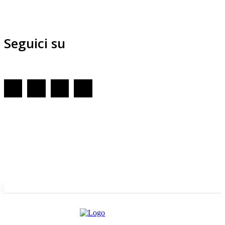
Seguici su
Redazione
GENOVA
– Piazza della Vittoria 11 A Int. A – 16121
E-mail
Scrivici