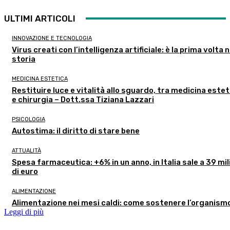
ULTIMI ARTICOLI
INNOVAZIONE E TECNOLOGIA
Virus creati con l’intelligenza artificiale: è la prima volta n
storia
MEDICINA ESTETICA
Restituire luce e vitalità allo sguardo, tra medicina estet
e chirurgia – Dott.ssa Tiziana Lazzari
PSICOLOGIA
Autostima: il diritto di stare bene
ATTUALITÀ
Spesa farmaceutica: +6% in un anno, in Italia sale a 39 mil
di euro
ALIMENTAZIONE
Alimentazione nei mesi caldi: come sostenere l’organism
Leggi di più