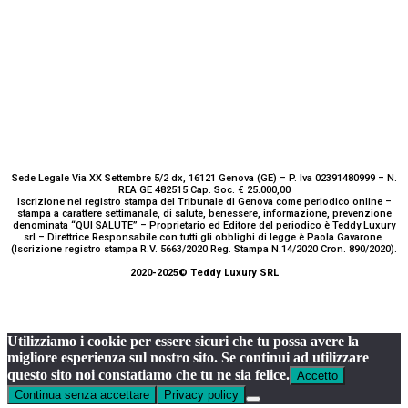
Sede Legale Via XX Settembre 5/2 dx, 16121 Genova (GE) – P. Iva 02391480999 – N.
REA GE 482515 Cap. Soc. € 25.000,00
Iscrizione nel registro stampa del Tribunale di Genova come periodico online –
stampa a carattere settimanale, di salute, benessere, informazione, prevenzione
denominata “QUI SALUTE” – Proprietario ed Editore del periodico è Teddy Luxury
srl – Direttrice Responsabile con tutti gli obblighi di legge è Paola Gavarone.
(Iscrizione registro stampa R.V. 5663/2020 Reg. Stampa N.14/2020 Cron. 890/2020).
2020-2025© Teddy Luxury SRL
Utilizziamo i cookie per essere sicuri che tu possa avere la
migliore esperienza sul nostro sito. Se continui ad utilizzare
questo sito noi constatiamo che tu ne sia felice.
Accetto
Continua senza accettare
Privacy policy