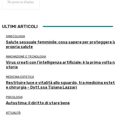
No posts to display
ULTIMI ARTICOLI
GINECOLOGIA
Salute sessuale femminile: cosa sapere per proteggere l
propria salute
INNOVAZIONE E TECNOLOGIA
Virus creati con l’intelligenza artificiale: è la prima volta n
storia
MEDICINA ESTETICA
Restituire luce e vitalità allo sguardo, tra medicina estet
e chirurgia – Dott.ssa Tiziana Lazzari
PSICOLOGIA
Autostima: il diritto di stare bene
ATTUALITÀ