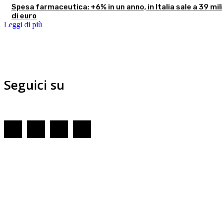
Spesa farmaceutica: +6% in un anno, in Italia sale a 39 mil
di euro
Leggi di più
Seguici su
Redazione
GENOVA
– Piazza della Vittoria 11 A Int. A – 16121
E-mail