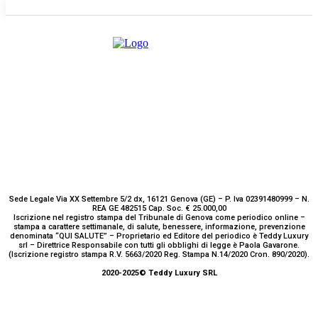
Scrivici
Sede Legale Via XX Settembre 5/2 dx, 16121 Genova (GE) – P. Iva 02391480999 – N.
REA GE 482515 Cap. Soc. € 25.000,00
Iscrizione nel registro stampa del Tribunale di Genova come periodico online –
stampa a carattere settimanale, di salute, benessere, informazione, prevenzione
denominata “QUI SALUTE” – Proprietario ed Editore del periodico è Teddy Luxury
srl – Direttrice Responsabile con tutti gli obblighi di legge è Paola Gavarone.
(Iscrizione registro stampa R.V. 5663/2020 Reg. Stampa N.14/2020 Cron. 890/2020).
2020-2025© Teddy Luxury SRL