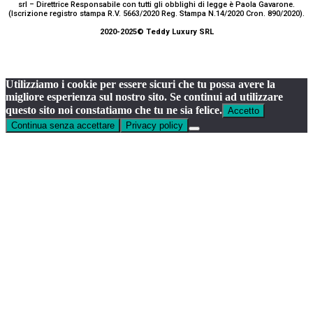
srl – Direttrice Responsabile con tutti gli obblighi di legge è Paola Gavarone.
(Iscrizione registro stampa R.V. 5663/2020 Reg. Stampa N.14/2020 Cron. 890/2020).
2020-2025© Teddy Luxury SRL
Utilizziamo i cookie per essere sicuri che tu possa avere la
migliore esperienza sul nostro sito. Se continui ad utilizzare
questo sito noi constatiamo che tu ne sia felice.
Accetto
Continua senza accettare
Privacy policy