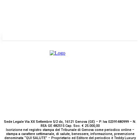
GENOVA
– Piazza della Vittoria 11 A Int. A – 16121
E-mail
Scrivici
Sede Legale Via XX Settembre 5/2 dx, 16121 Genova (GE) – P. Iva 02391480999 – N.
REA GE 482515 Cap. Soc. € 25.000,00
Iscrizione nel registro stampa del Tribunale di Genova come periodico online –
stampa a carattere settimanale, di salute, benessere, informazione, prevenzione
denominata “QUI SALUTE” – Proprietario ed Editore del periodico è Teddy Luxury