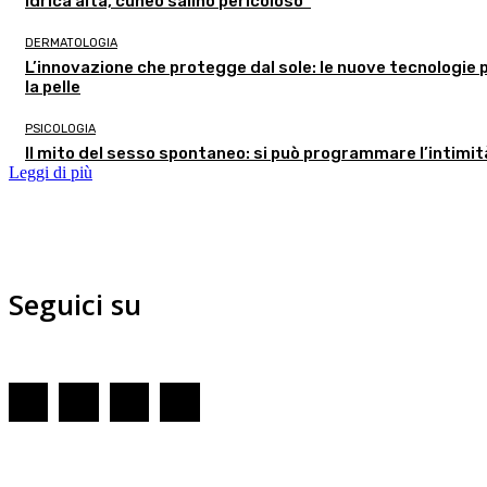
idrica alta, cuneo salino pericoloso”
DERMATOLOGIA
L’innovazione che protegge dal sole: le nuove tecnologie 
la pelle
PSICOLOGIA
Il mito del sesso spontaneo: si può programmare l’intimi
Leggi di più
Seguici su
Redazione