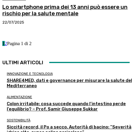
Lo smartphone prima dei 13 anni può essere un
rischio per la salute mentale
22/07/2025
1
2
Pagina 1 di 2
ULTIMI ARTICOLI
INNOVAZIONE E TECNOLOGIA
SHARE4MED, dati e governance per misurare la salute de
Mediterraneo
ALIMENTAZIONE
Colon irritabile: cosa succede quando l’intestino perde
l’equilibrio? – Prof. Samir Giuseppe Sukkar
SOSTENIBILITÀ
Siccità record, il Po a secco. Autorità di bacino: “Severità