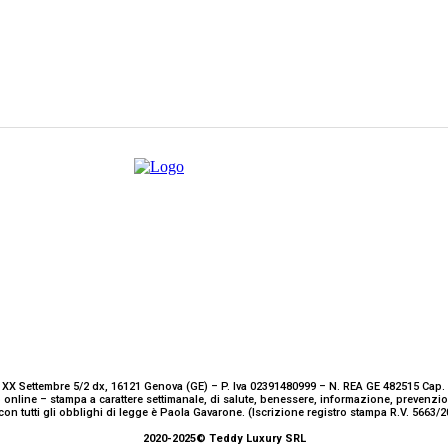
 XX Settembre 5/2 dx, 16121 Genova (GE) – P. Iva 02391480999 – N. REA GE 482515 Cap. 
 online – stampa a carattere settimanale, di salute, benessere, informazione, prevenz
con tutti gli obblighi di legge è Paola Gavarone. (Iscrizione registro stampa R.V. 5663
2020-2025© Teddy Luxury SRL