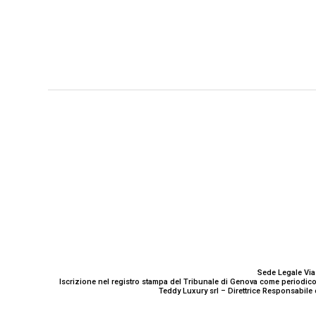
GENOVA
– Piazza della Vittoria 11 A Int. A – 16121
E-mail
Scrivici
Sede Legale Via
Iscrizione nel registro stampa del Tribunale di Genova come periodico
Teddy Luxury srl – Direttrice Responsabile 