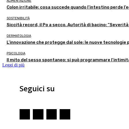
ALIMENTAZIONE
Colon irritabile: cosa succede quando l’intestino perde l’
SOSTENIBILITÀ
Siccità record, il Po a secco. Autorità di bacino: “Severità
DERMATOLOGIA
L’innovazione che protegge dal sole: le nuove tecnologie pe
PSICOLOGIA
Il mito del sesso spontaneo: si può programmare l’intimi
Leggi di più
Seguici su
Redazione