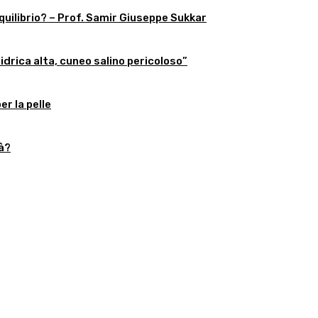
equilibrio? – Prof. Samir Giuseppe Sukkar
 idrica alta, cuneo salino pericoloso”
r la pelle
tà?