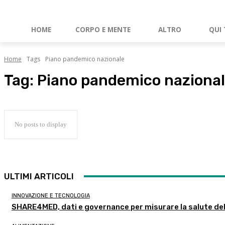
HOME
CORPO E MENTE
ALTRO
QUI 
Home
Tags
Piano pandemico nazionale
Tag:
Piano pandemico naziona
No posts to display
ULTIMI ARTICOLI
INNOVAZIONE E TECNOLOGIA
SHARE4MED, dati e governance per misurare la salute de