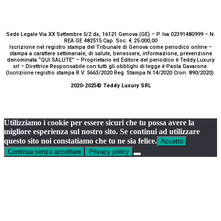
Sede Legale Via XX Settembre 5/2 dx, 16121 Genova (GE) – P. Iva 02391480999 – N.
REA GE 482515 Cap. Soc. € 25.000,00
Iscrizione nel registro stampa del Tribunale di Genova come periodico online –
stampa a carattere settimanale, di salute, benessere, informazione, prevenzione
denominata “QUI SALUTE” – Proprietario ed Editore del periodico è Teddy Luxury
srl – Direttrice Responsabile con tutti gli obblighi di legge è Paola Gavarone.
(Iscrizione registro stampa R.V. 5663/2020 Reg. Stampa N.14/2020 Cron. 890/2020).
2020-2025© Teddy Luxury SRL
Utilizziamo i cookie per essere sicuri che tu possa avere la
migliore esperienza sul nostro sito. Se continui ad utilizzare
questo sito noi constatiamo che tu ne sia felice.
Accetto
Continua senza accettare
Privacy policy