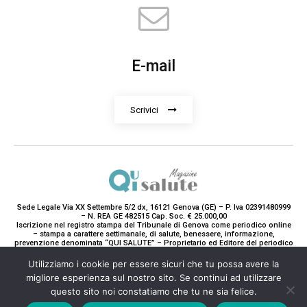
E-mail
Scrivici
Sede Legale Via XX Settembre 5/2 dx, 16121 Genova (GE) – P. Iva 02391480999
– N. REA GE 482515 Cap. Soc. € 25.000,00
Iscrizione nel registro stampa del Tribunale di Genova come periodico online
– stampa a carattere settimanale, di salute, benessere, informazione,
prevenzione denominata “QUI SALUTE” – Proprietario ed Editore del periodico
è Teddy Luxury srl – Direttrice Responsabile con tutti gli obblighi di legge è
Paola Gavarone. (Iscrizione registro stampa R.V. 5663/2020 Reg. Stampa
Utilizziamo i cookie per essere sicuri che tu possa avere la
N.14/2020 Cron. 890/2020).
migliore esperienza sul nostro sito. Se continui ad utilizzare
2020-2025© Teddy Luxury SRL
questo sito noi constatiamo che tu ne sia felice.