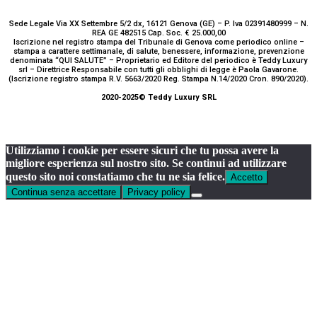
Sede Legale Via XX Settembre 5/2 dx, 16121 Genova (GE) – P. Iva 02391480999 – N.
REA GE 482515 Cap. Soc. € 25.000,00
Iscrizione nel registro stampa del Tribunale di Genova come periodico online –
stampa a carattere settimanale, di salute, benessere, informazione, prevenzione
denominata “QUI SALUTE” – Proprietario ed Editore del periodico è Teddy Luxury
srl – Direttrice Responsabile con tutti gli obblighi di legge è Paola Gavarone.
(Iscrizione registro stampa R.V. 5663/2020 Reg. Stampa N.14/2020 Cron. 890/2020).
2020-2025© Teddy Luxury SRL
Utilizziamo i cookie per essere sicuri che tu possa avere la
migliore esperienza sul nostro sito. Se continui ad utilizzare
questo sito noi constatiamo che tu ne sia felice.
Accetto
Continua senza accettare
Privacy policy