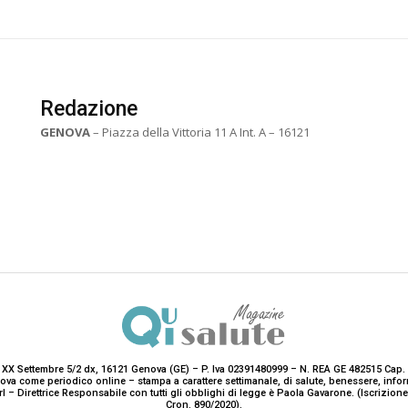
Redazione
GENOVA
– Piazza della Vittoria 11 A Int. A – 16121
 XX Settembre 5/2 dx, 16121 Genova (GE) – P. Iva 02391480999 – N. REA GE 482515 Cap. 
enova come periodico online – stampa a carattere settimanale, di salute, benessere, i
rl – Direttrice Responsabile con tutti gli obblighi di legge è Paola Gavarone. (Iscrizio
Cron. 890/2020).