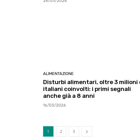
26/03/2026
ALIMENTAZIONE
Disturbi alimentari, oltre 3 milioni 
italiani coinvolti: i primi segnali
anche già a 8 anni
16/03/2026
1
2
3