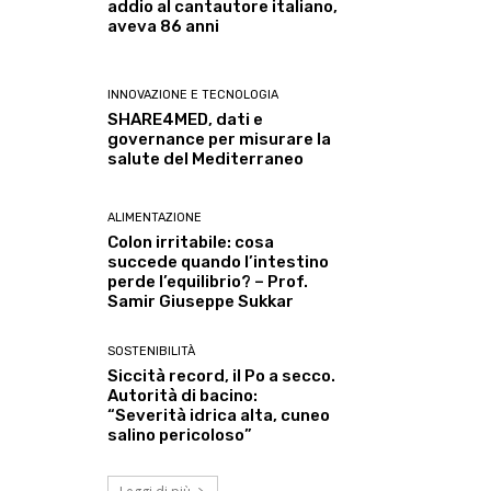
addio al cantautore italiano,
aveva 86 anni
INNOVAZIONE E TECNOLOGIA
SHARE4MED, dati e
governance per misurare la
salute del Mediterraneo
ALIMENTAZIONE
Colon irritabile: cosa
succede quando l’intestino
perde l’equilibrio? – Prof.
Samir Giuseppe Sukkar
SOSTENIBILITÀ
Siccità record, il Po a secco.
Autorità di bacino:
“Severità idrica alta, cuneo
salino pericoloso”