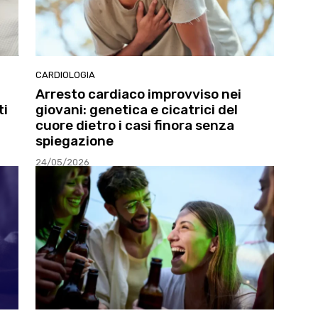
CARDIOLOGIA
Arresto cardiaco improvviso nei
ti
giovani: genetica e cicatrici del
cuore dietro i casi finora senza
spiegazione
24/05/2026