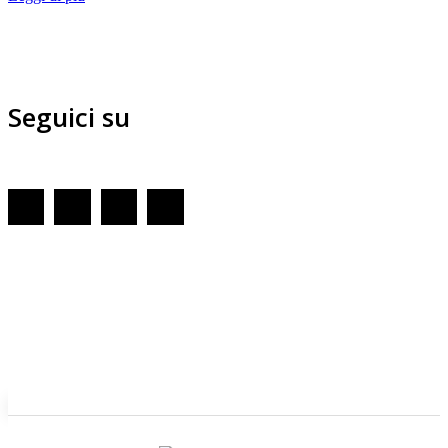
Seguici su
Redazione
GENOVA
– Piazza della Vittoria 11 A Int. A – 16121
E-mail
Scrivici