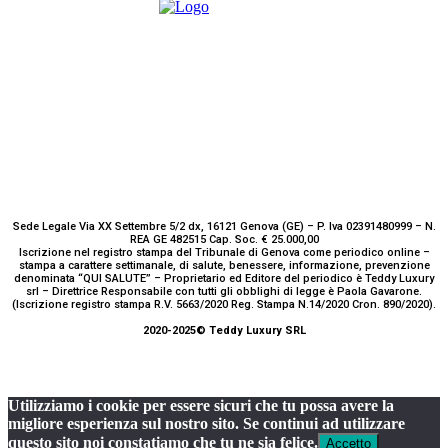
Sede Legale Via XX Settembre 5/2 dx, 16121 Genova (GE) – P. Iva 02391480999 – N.
REA GE 482515 Cap. Soc. € 25.000,00
Iscrizione nel registro stampa del Tribunale di Genova come periodico online –
stampa a carattere settimanale, di salute, benessere, informazione, prevenzione
denominata “QUI SALUTE” – Proprietario ed Editore del periodico è Teddy Luxury
srl – Direttrice Responsabile con tutti gli obblighi di legge è Paola Gavarone.
(Iscrizione registro stampa R.V. 5663/2020 Reg. Stampa N.14/2020 Cron. 890/2020).
2020-2025© Teddy Luxury SRL
Utilizziamo i cookie per essere sicuri che tu possa avere la
migliore esperienza sul nostro sito. Se continui ad utilizzare
questo sito noi constatiamo che tu ne sia felice.
Accetto