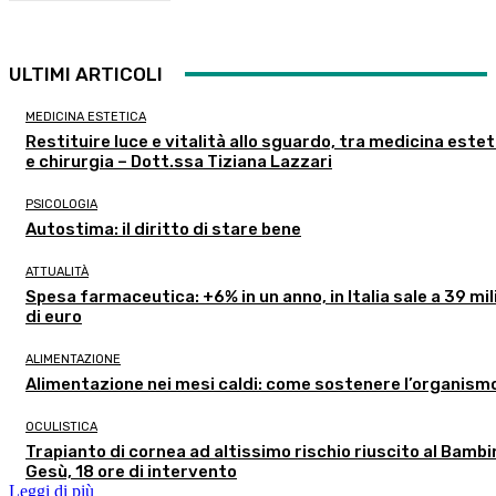
ULTIMI ARTICOLI
MEDICINA ESTETICA
Restituire luce e vitalità allo sguardo, tra medicina estet
e chirurgia – Dott.ssa Tiziana Lazzari
PSICOLOGIA
Autostima: il diritto di stare bene
ATTUALITÀ
Spesa farmaceutica: +6% in un anno, in Italia sale a 39 mil
di euro
ALIMENTAZIONE
Alimentazione nei mesi caldi: come sostenere l’organism
OCULISTICA
Trapianto di cornea ad altissimo rischio riuscito al Bambi
Gesù, 18 ore di intervento
Leggi di più