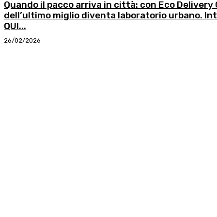
Quando il pacco arriva in città: con Eco Delivery
dell’ultimo miglio diventa laboratorio urbano. In
QUI...
26/02/2026