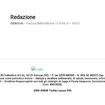
Redazione
GENOVA
– Piazza della Vittoria 11 A Int. A – 16121
 XX Settembre 5/2 dx, 16121 Genova (GE) – P. Iva 02391480999 – N. REA GE 482515 Cap. 
enova come periodico online – stampa a carattere settimanale, di salute, benessere, i
rl – Direttrice Responsabile con tutti gli obblighi di legge è Paola Gavarone. (Iscrizio
Cron. 890/2020).
2020-2025© Teddy Luxury SRL