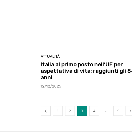
ATTUALITÀ
Italia al primo posto nell’UE per
aspettativa di vita: raggiunti gli 8
anni
12/12/2025
...
1
2
3
4
9