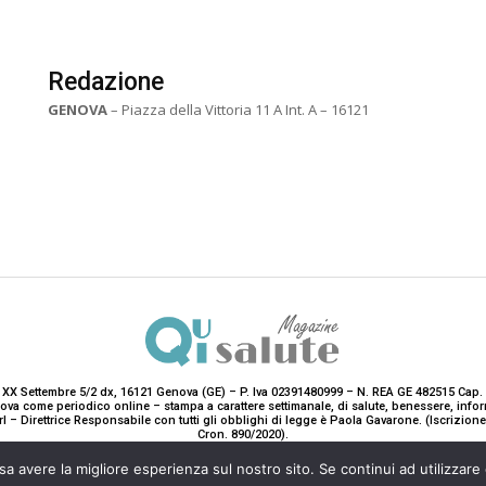
Redazione
GENOVA
– Piazza della Vittoria 11 A Int. A – 16121
 XX Settembre 5/2 dx, 16121 Genova (GE) – P. Iva 02391480999 – N. REA GE 482515 Cap. 
enova come periodico online – stampa a carattere settimanale, di salute, benessere, i
rl – Direttrice Responsabile con tutti gli obblighi di legge è Paola Gavarone. (Iscrizio
Cron. 890/2020).
2020-2025© Teddy Luxury SRL
sa avere la migliore esperienza sul nostro sito. Se continui ad utilizzare