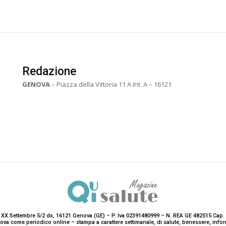
Redazione
GENOVA
– Piazza della Vittoria 11 A Int. A – 16121
 XX Settembre 5/2 dx, 16121 Genova (GE) – P. Iva 02391480999 – N. REA GE 482515 Cap. 
enova come periodico online – stampa a carattere settimanale, di salute, benessere, i