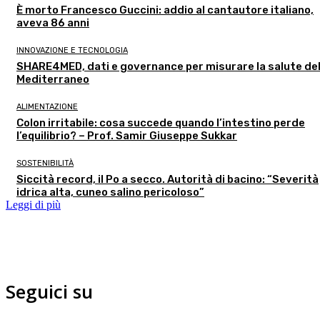
È morto Francesco Guccini: addio al cantautore italiano,
aveva 86 anni
INNOVAZIONE E TECNOLOGIA
SHARE4MED, dati e governance per misurare la salute de
Mediterraneo
ALIMENTAZIONE
Colon irritabile: cosa succede quando l’intestino perde
l’equilibrio? – Prof. Samir Giuseppe Sukkar
SOSTENIBILITÀ
Siccità record, il Po a secco. Autorità di bacino: “Severità
idrica alta, cuneo salino pericoloso”
Leggi di più
Seguici su