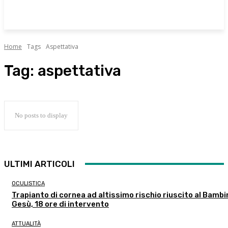
Home
Tags
Aspettativa
Tag:
aspettativa
No posts to display
ULTIMI ARTICOLI
OCULISTICA
Trapianto di cornea ad altissimo rischio riuscito al Bambi
Gesù, 18 ore di intervento
ATTUALITÀ