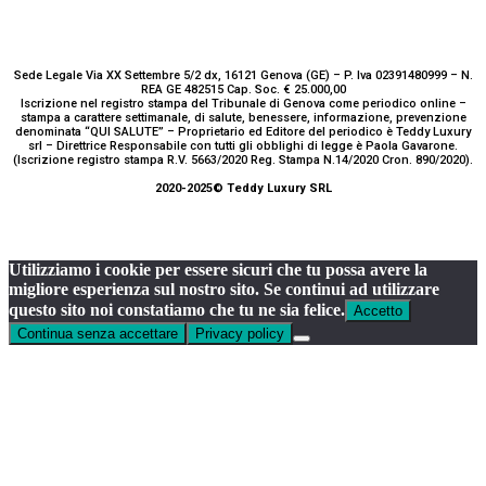
Sede Legale Via XX Settembre 5/2 dx, 16121 Genova (GE) – P. Iva 02391480999 – N.
REA GE 482515 Cap. Soc. € 25.000,00
Iscrizione nel registro stampa del Tribunale di Genova come periodico online –
stampa a carattere settimanale, di salute, benessere, informazione, prevenzione
denominata “QUI SALUTE” – Proprietario ed Editore del periodico è Teddy Luxury
srl – Direttrice Responsabile con tutti gli obblighi di legge è Paola Gavarone.
(Iscrizione registro stampa R.V. 5663/2020 Reg. Stampa N.14/2020 Cron. 890/2020).
2020-2025© Teddy Luxury SRL
Utilizziamo i cookie per essere sicuri che tu possa avere la
migliore esperienza sul nostro sito. Se continui ad utilizzare
questo sito noi constatiamo che tu ne sia felice.
Accetto
Continua senza accettare
Privacy policy