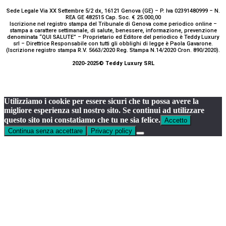
Sede Legale Via XX Settembre 5/2 dx, 16121 Genova (GE) – P. Iva 02391480999 – N.
REA GE 482515 Cap. Soc. € 25.000,00
Iscrizione nel registro stampa del Tribunale di Genova come periodico online –
stampa a carattere settimanale, di salute, benessere, informazione, prevenzione
denominata “QUI SALUTE” – Proprietario ed Editore del periodico è Teddy Luxury
srl – Direttrice Responsabile con tutti gli obblighi di legge è Paola Gavarone.
(Iscrizione registro stampa R.V. 5663/2020 Reg. Stampa N.14/2020 Cron. 890/2020).
2020-2025© Teddy Luxury SRL
Utilizziamo i cookie per essere sicuri che tu possa avere la
migliore esperienza sul nostro sito. Se continui ad utilizzare
questo sito noi constatiamo che tu ne sia felice.
Accetto
Continua senza accettare
Privacy policy