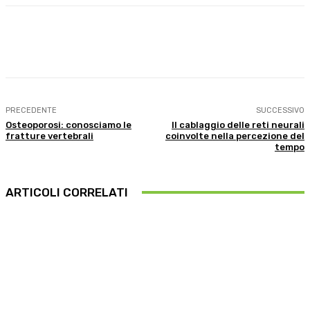
Facebook
X
WhatsApp
Linkedin
PRECEDENTE
SUCCESSIVO
Osteoporosi: conosciamo le
Il cablaggio delle reti neurali
fratture vertebrali
coinvolte nella percezione del
tempo
ARTICOLI CORRELATI