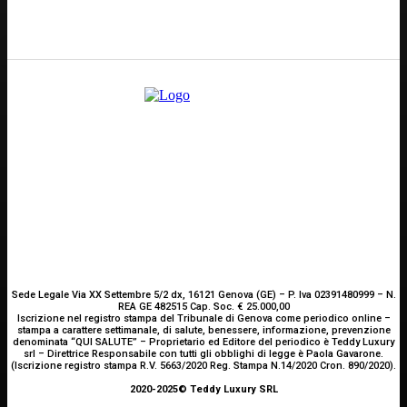
E-mail
Scrivici
Sede Legale Via XX Settembre 5/2 dx, 16121 Genova (GE) – P. Iva 02391480999 – N.
REA GE 482515 Cap. Soc. € 25.000,00
Iscrizione nel registro stampa del Tribunale di Genova come periodico online –
stampa a carattere settimanale, di salute, benessere, informazione, prevenzione
denominata “QUI SALUTE” – Proprietario ed Editore del periodico è Teddy Luxury
srl – Direttrice Responsabile con tutti gli obblighi di legge è Paola Gavarone.
(Iscrizione registro stampa R.V. 5663/2020 Reg. Stampa N.14/2020 Cron. 890/2020).
2020-2025© Teddy Luxury SRL