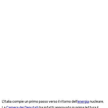
L’Italia compie un primo passo verso il ritorno dell’
energia
nucleare.
La
Camera dei Deputati
ha infatti approvato in prima lettura il