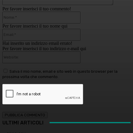
Per favore inserisci il tuo commento!
Nome:*
Per favore inserisci il tuo nome qui
Email:*
Hai inserito un indirizzo email errato!
Per favore inserisci il tuo indirizzo e-mail qui
Website:
Salva il mio nome, email e sito web in questo browser per la
prossima volta che commento.
ULTIMI ARTICOLI