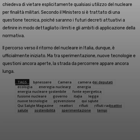
chiedeva di vietare esplicitamente qualsiasi utilizzo del nucleare
per finalità militari. Secondo il Ministero si è trattato di una
questione tecnica, poiché saranno i futuri decreti attuativi a
definire in modo dettagliato i limiti e gli ambiti di applicazione della
normativa.
Il percorso verso il ritorno del nucleare in Italia, dunque, è
ufficialmente iniziato. Ma tra sperimentazione, nuove tecnologie e
questioni ancora aperte, la strada da percorrere appare ancora
lunga.
TAGS
benessere
Camera
camera dei deputati
ecologia
eneregia nucleare
energia
energia nucleare sostenbile
fonte energetica
fusione nucleare
governo
italia
legge
nuove tecnologie
prevenzione
qui salute
Qui Salute Magazine
reattori
rifiuti
rifiuti radioattivi
salute
sostenibilità
sperimentazione
tempi
Facebook
X
WhatsApp
Linkedin