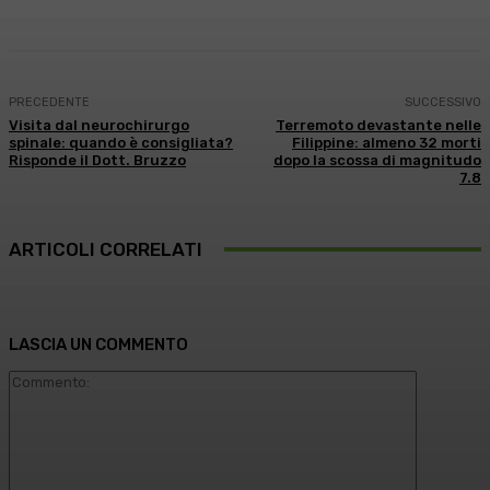
PRECEDENTE
SUCCESSIVO
Visita dal neurochirurgo
Terremoto devastante nelle
spinale: quando è consigliata?
Filippine: almeno 32 morti
Risponde il Dott. Bruzzo
dopo la scossa di magnitudo
7.8
ARTICOLI CORRELATI
LASCIA UN COMMENTO
Commento