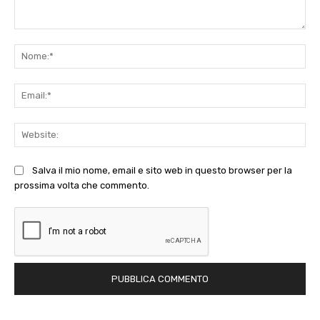
Commento:
No
Ema
Web
Salva il mio nome, email e sito web in questo browser per la
prossima volta che commento.