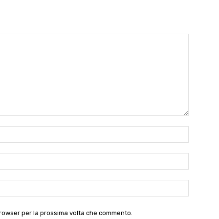
Nome:*
Email:*
Website:
 browser per la prossima volta che commento.