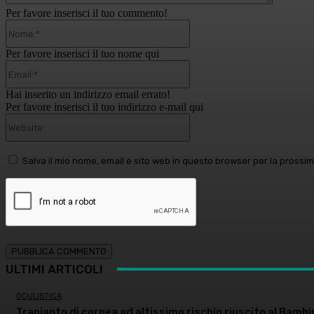
Per favore inserisci il tuo commento!
Nome:*
Per favore inserisci il tuo nome qui
Email:*
Hai inserito un indirizzo email errato!
Per favore inserisci il tuo indirizzo e-mail qui
Website:
Salva il mio nome, email e sito web in questo browser per la pross
ULTIMI ARTICOLI
OCULISTICA
Trapianto di cornea ad altissimo rischio riuscito al Bambi