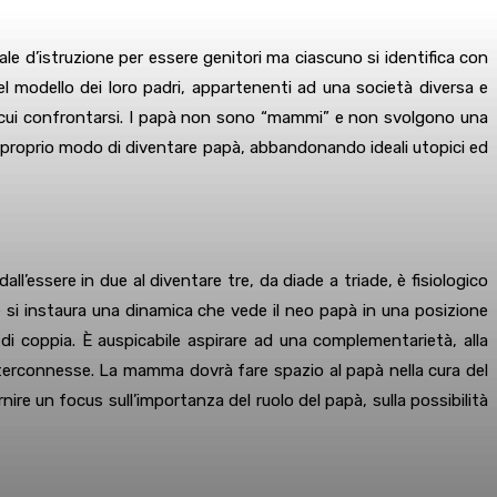
le d’istruzione per essere genitori ma ciascuno si identifica con
nel modello dei loro padri, appartenenti ad una società diversa e
n cui confrontarsi. I papà non sono “mammi” e non svolgono una
 il proprio modo di diventare papà, abbandonando ideali utopici ed
ll’essere in due al diventare tre, da diade a triade, è fisiologico
e si instaura una dinamica che vede il neo papà in una posizione
à di coppia. È auspicabile aspirare ad una complementarietà, alla
nterconnesse. La mamma dovrà fare spazio al papà nella cura del
rnire un focus sull’importanza del ruolo del papà, sulla possibilità