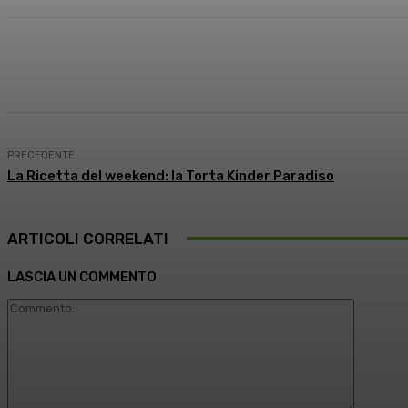
Condividi
Facebook
X
What
PRECEDENTE
La Ricetta del weekend: la Torta Kinder Paradiso
ARTICOLI CORRELATI
LASCIA UN COMMENTO
Comment