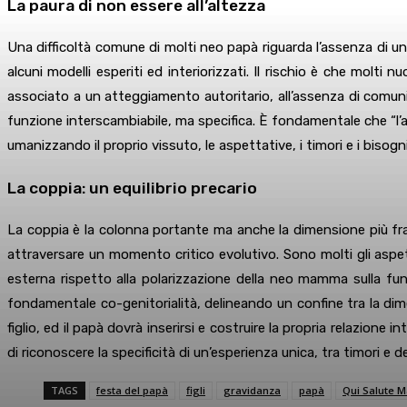
La paura di non essere all’altezza
Una difficoltà comune di molti neo papà riguarda l’assenza di un
alcuni modelli esperiti ed interiorizzati. Il rischio è che molt
associato a un atteggiamento autoritario, all’assenza di comu
funzione interscambiabile, ma specifica. È fondamentale che “l’an
umanizzando il proprio vissuto, le aspettative, i timori e i bisogni
La coppia: un equilibrio precario
La coppia è la colonna portante ma anche la dimensione più fragile
attraversare un momento critico evolutivo. Sono molti gli aspet
esterna rispetto alla polarizzazione della neo mamma sulla funzi
fondamentale co-genitorialità, delineando un confine tra la di
figlio, ed il papà dovrà inserirsi e costruire la propria relazione
di riconoscere la specificità di un’esperienza unica, tra timori e de
TAGS
festa del papà
figli
gravidanza
papà
Qui Salute 