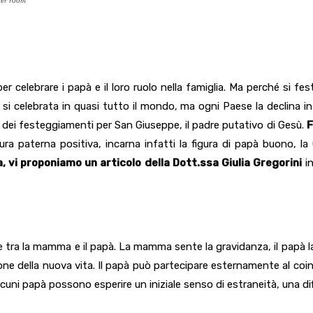
per celebrare i papà e il loro ruolo nella famiglia. Ma perché si f
 celebrata in quasi tutto il mondo, ma ogni Paese la declina in b
ne dei festeggiamenti per San Giuseppe, il padre putativo di Gesù.
F
a paterna positiva, incarna infatti la figura di papà buono, la 
, vi proponiamo un articolo della Dott.ssa Giulia Gregorini
in
e tra la mamma e il papà. La mamma sente la gravidanza, il papà la
ione della nuova vita. Il papà può partecipare esternamente al c
cuni papà possono esperire un iniziale senso di estraneità, una dif