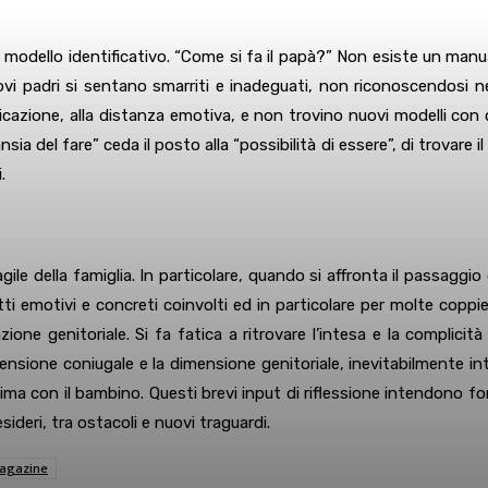
 modello identificativo. “Come si fa il papà?” Non esiste un manua
i nuovi padri si sentano smarriti e inadeguati, non riconoscendosi 
nicazione, alla distanza emotiva, e non trovino nuovi modelli co
sia del fare” ceda il posto alla “possibilità di essere”, di trovare
.
 della famiglia. In particolare, quando si affronta il passaggio da
ti emotivi e concreti coinvolti ed in particolare per molte coppi
one genitoriale. Si fa fatica a ritrovare l’intesa e la complicit
mensione coniugale e la dimensione genitoriale, inevitabilmente i
 intima con il bambino. Questi brevi input di riflessione intendono fo
sideri, tra ostacoli e nuovi traguardi.
Magazine