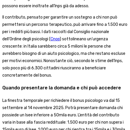
possono essere inoltrate all’Inps già da adesso.
Il contributo, pensato per garantire un sostegno a chi non può
permettersi un percorso terapeutico, può arrivare fino a 1.500 euro
per i redditi più bassi. I dati raccolti dal Consiglio nazionale
dell’Ordine degli psicologi (
Cnop
) sottolineano un’urgenza
crescente: in Italia sarebbero circa 5 milioni le persone che
avrebbero bisogno di un aiuto psicologico, ma che restano escluse
per motivi economici. Nonostante ciò, secondo le stime dell’Inps,
solo poco più di 6.300 cittadini riusciranno a beneficiare
concretamente del bonus.
Quando presentare la domanda e chi può accedere
La finestra temporale per richiedere il bonus psicologo va dal 15
settembre al 14 novembre 2025. Potrà presentare domanda chi
possiede un Isee inferiore a 50mila euro. L’entità del contributo
varia in base alla fascia reddituale: 1.500 euro per chi non supera i
15mila euro di Isee, 1.000 euro per chi rientra tra i 15mila e i 30mila