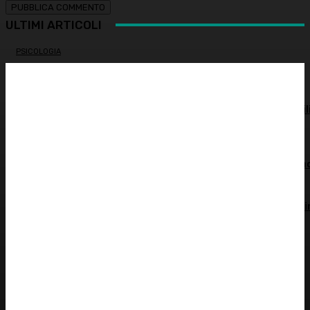
ULTIMI ARTICOLI
PSICOLOGIA
Autostima: il diritto di stare bene
ATTUALITÀ
Spesa farmaceutica: +6% in un anno, in Italia sale a 39 mil
di euro
ALIMENTAZIONE
Alimentazione nei mesi caldi: come sostenere l’organism
OCULISTICA
Trapianto di cornea ad altissimo rischio riuscito al Bambi
Gesù, 18 ore di intervento
ATTUALITÀ
È morto Francesco Guccini: addio al cantautore italiano,
aveva 86 anni
Redazione