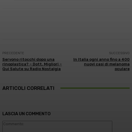
Facebook
X
WhatsApp
Linkedin
PRECEDENTE
SUCCESSIVO
Servono ritocchi dopo una
In Italia ogni anno fino a 400
rinoplastica? – Dott. Migliori –
nuovi casi di melanoma
Qui Salute su Radio Nostalgia
oculare
ARTICOLI CORRELATI
LASCIA UN COMMENTO
Commento