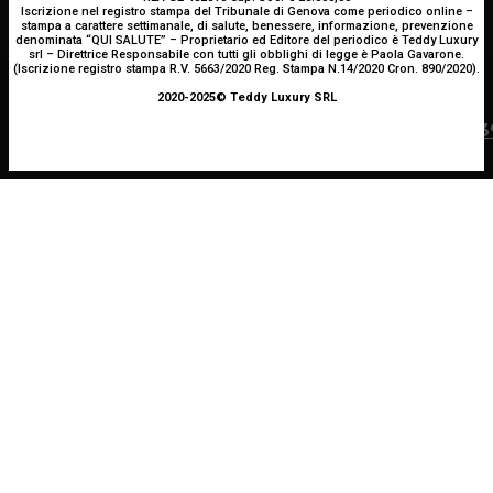
Iscrizione nel registro stampa del Tribunale di Genova come periodico online –
stampa a carattere settimanale, di salute, benessere, informazione, prevenzione
denominata “QUI SALUTE” – Proprietario ed Editore del periodico è Teddy Luxury
srl – Direttrice Responsabile con tutti gli obblighi di legge è Paola Gavarone.
(Iscrizione registro stampa R.V. 5663/2020 Reg. Stampa N.14/2020 Cron. 890/2020).
2020-2025© Teddy Luxury SRL
ALIMENTAZIONE
ATTUALITÀ
PSICOLOGIA
Spesa farmaceutica: +6% in un anno, in Italia sale a 3
Alimentazione nei mesi caldi: come sostenere
Autostima: il diritto di stare bene
miliardi di euro
l’organismo?