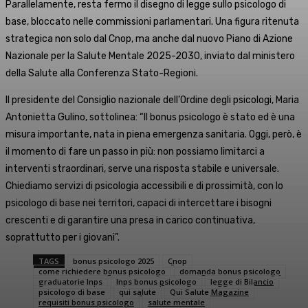
Parallelamente, resta fermo il disegno di legge sullo psicologo di
base, bloccato nelle commissioni parlamentari. Una figura ritenuta
strategica non solo dal Cnop, ma anche dal nuovo Piano di Azione
Nazionale per la Salute Mentale 2025-2030, inviato dal ministero
della Salute alla Conferenza Stato-Regioni.
Il presidente del Consiglio nazionale dell’Ordine degli psicologi, Maria
Antonietta Gulino, sottolinea: “Il bonus psicologo è stato ed è una
misura importante, nata in piena emergenza sanitaria. Oggi, però, è
il momento di fare un passo in più: non possiamo limitarci a
interventi straordinari, serve una risposta stabile e universale.
Chiediamo servizi di psicologia accessibili e di prossimità, con lo
psicologo di base nei territori, capaci di intercettare i bisogni
crescenti e di garantire una presa in carico continuativa,
soprattutto per i giovani”.
TAGS
bonus psicologo 2025
Cnop
come richiedere bonus psicologo
domanda bonus psicologo
graduatorie Inps
Inps bonus psicologo
legge di Bilancio
psicologo di base
qui salute
Qui Salute Magazine
requisiti bonus psicologo
salute mentale