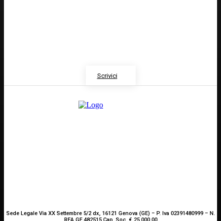
GENOVA
– Piazza della Vittoria 11 A Int. A – 16121
E-mail
Scrivici
Sede Legale Via XX Settembre 5/2 dx, 16121 Genova (GE) – P. Iva 02391480999 – N.
REA GE 482515 Cap. Soc. € 25.000,00