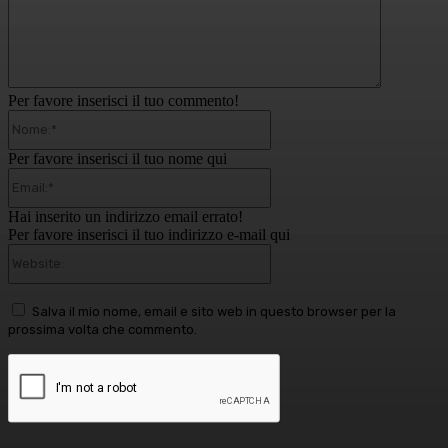
Per favore inserisci il tuo commento!
Nome:*
Per favore inserisci il tuo nome qui
Email:*
Hai inserito un indirizzo email errato!
Per favore inserisci il tuo indirizzo e-mail qui
Website:
Salva il mio nome, email e sito web in questo browser per la
prossima volta che commento.