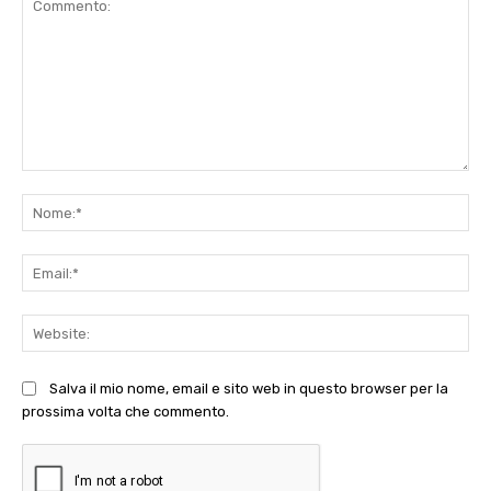
Commento:
No
Ema
Web
Salva il mio nome, email e sito web in questo browser per la
prossima volta che commento.