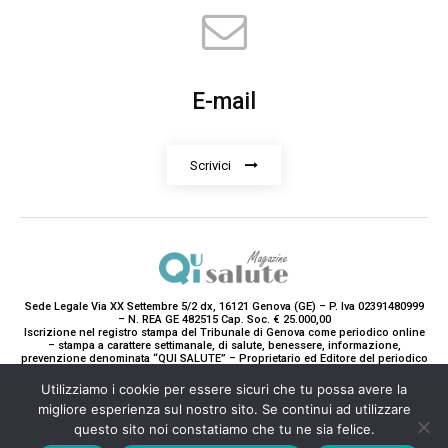
E-mail
Scrivici
Sede Legale Via XX Settembre 5/2 dx, 16121 Genova (GE) – P. Iva 02391480999
– N. REA GE 482515 Cap. Soc. € 25.000,00
Iscrizione nel registro stampa del Tribunale di Genova come periodico online
– stampa a carattere settimanale, di salute, benessere, informazione,
prevenzione denominata “QUI SALUTE” – Proprietario ed Editore del periodico
è Teddy Luxury srl – Direttrice Responsabile con tutti gli obblighi di legge è
Paola Gavarone. (Iscrizione registro stampa R.V. 5663/2020 Reg. Stampa
Utilizziamo i cookie per essere sicuri che tu possa avere la
N.14/2020 Cron. 890/2020).
migliore esperienza sul nostro sito. Se continui ad utilizzare
2020-2025© Teddy Luxury SRL
questo sito noi constatiamo che tu ne sia felice.