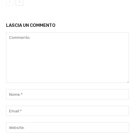
LASCIA UN COMMENTO
Commento:
No
Ema
Web