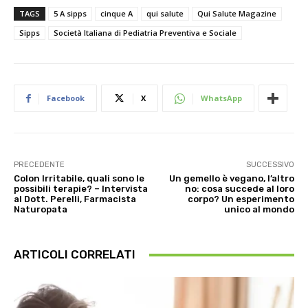
TAGS
5 A sipps
cinque A
qui salute
Qui Salute Magazine
Sipps
Società Italiana di Pediatria Preventiva e Sociale
Facebook
X
WhatsApp
PRECEDENTE
SUCCESSIVO
Colon Irritabile, quali sono le
Un gemello è vegano, l’altro
possibili terapie? – Intervista
no: cosa succede al loro
al Dott. Perelli, Farmacista
corpo? Un esperimento
Naturopata
unico al mondo
ARTICOLI CORRELATI