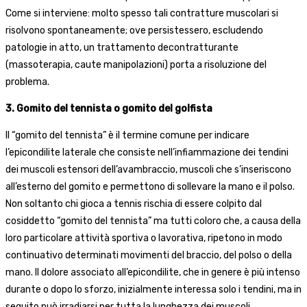
Come si interviene: molto spesso tali contratture muscolari si
risolvono spontaneamente; ove persistessero, escludendo
patologie in atto, un trattamento decontratturante
(massoterapia, caute manipolazioni) porta a risoluzione del
problema.
3. Gomito del tennista o gomito del golfista
Il “gomito del tennista” è il termine comune per indicare
l’epicondilite laterale che consiste nell’infiammazione dei tendini
dei muscoli estensori dell’avambraccio, muscoli che s’inseriscono
all’esterno del gomito e permettono di sollevare la mano e il polso.
Non soltanto chi gioca a tennis rischia di essere colpito dal
cosiddetto “gomito del tennista” ma tutti coloro che, a causa della
loro particolare attività sportiva o lavorativa, ripetono in modo
continuativo determinati movimenti del braccio, del polso o della
mano. Il dolore associato all’epicondilite, che in genere è più intenso
durante o dopo lo sforzo, inizialmente interessa solo i tendini, ma in
seguito può irradiarsi per tutta la lunghezza dei muscoli