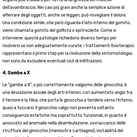
dell’avambraccio. Nei casi più gravi anche la semplice azione di
afferrare degli oggetti, anche se leggeri, può risvegliare il dolore.
Una condizione simile, che però riguarda il lato interno del gomito,
viene chiamata gomito del golfista o epitrocleite. Come si
interviene: queste patologie richiedono diverso tempo per
risolversi se non adeguatamente curate; i trattamenti fisioterapici
rappresentano il primo step per la risoluzione della sintomatologia;
non sono da escludere eventuali cicli di infiltrazioni.
4. Gambe a X
Le “gambe a X”, o più correttamente valgismo delle ginocchia, è
una deviazione assiale degli arti inferiori, con aumentato anglo tra
il femore e la tibia, che porta le ginocchia a tendere verso l’interno,
quasi a toccarsi. Il ginocchio valgo non presenta soltanto
conseguenze estetiche ma soprattutto funzionali, in quanto è
associato ad anomalie nella deambulazione, sovraccarico delle
strutture del ginocchio (menischi e cartilagine), instabilità del