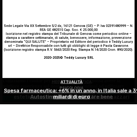
Sede Legale Via XX Settembre 5/2 dx, 16121 Genova (GE) – P. Iva 02391480999 – N.
REA GE 482515 Cap. Soc. € 25.000,00
Iscrizione nel registro stampa del Tribunale di Genova come periodico online –
stampa a carattere settimanale, di salute, benessere, informazione, prevenzione
denominata “QUI SALUTE” – Proprietario ed Editore del periodico è Teddy Luxury
srl – Direttrice Responsabile con tutti gli obblighi di legge è Paola Gavarone.
(Iscrizione registro stampa R.V. 5663/2020 Reg. Stampa N.14/2020 Cron. 890/2020).
2020-2025© Teddy Luxury SRL
Utilizziamo i cookie per essere sicuri che tu possa avere la
MEDICINA ESTETICA
ATTUALITÀ
migliore esperienza sul nostro sito. Se continui ad utilizzare
PSICOLOGIA
Spesa farmaceutica: +6% in un anno, in Italia sale a 3
Restituire luce e vitalità allo sguardo, tra medicina
questo sito noi constatiamo che tu ne sia felice.
Accetto
estetica e chirurgia – Dott.ssa Tiziana Lazzari
Autostima: il diritto di stare bene
miliardi di euro
Continua senza accettare
Privacy policy