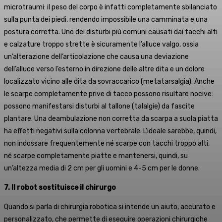
microtraumi: il peso del corpo è infatti completamente sbilanciato
sulla punta dei piedi, rendendo impossibile una camminata e una
postura corretta. Uno dei disturbi più comuni causati dai tacchi alti
e calzature troppo strette è sicuramente l’alluce valgo, ossia
un’alterazione dell’articolazione che causa una deviazione
dell’alluce verso l’esterno in direzione delle altre dita e un dolore
localizzato vicino alle dita da sovraccarico (metatarsalgia). Anche
le scarpe completamente prive di tacco possono risultare nocive:
possono manifestarsi disturbi al tallone (talalgie) da fascite
plantare. Una deambulazione non corretta da scarpa a suola piatta
ha effetti negativi sulla colonna vertebrale. L’ideale sarebbe, quindi,
non indossare frequentemente né scarpe con tacchi troppo alti,
né scarpe completamente piatte e mantenersi, quindi, su
un’altezza media di 2 cm per gli uomini e 4-5 cm per le donne.
7. Il robot sostituisce il chirurgo
Quando si parla di chirurgia robotica si intende un aiuto, accurato e
personalizzato, che permette di eseguire operazioni chirurgiche