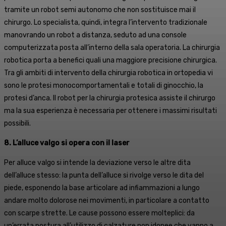
tramite un robot semi autonomo che non sostituisce mai il
chirurgo. Lo specialista, quindi, integra l’intervento tradizionale
manovrando un robot a distanza, seduto ad una console
computerizzata posta all’interno della sala operatoria. La chirurgia
robotica porta a benefici quali una maggiore precisione chirurgica.
Tra gli ambiti di intervento della chirurgia robotica in ortopedia vi
sono le protesi monocomportamentali e totali di ginocchio, la
protesi d’anca. Il robot per la chirurgia protesica assiste il chirurgo
ma la sua esperienza è necessaria per ottenere i massimi risultati
possibili.
8. L’alluce valgo si opera con il laser
Per alluce valgo si intende la deviazione verso le altre dita
dell’alluce stesso: la punta dell’alluce si rivolge verso le dita del
piede, esponendo la base articolare ad infiammazioni a lungo
andare molto dolorose nei movimenti, in particolare a contatto
con scarpe strette. Le cause possono essere molteplici: da
un’errata postura all’utilizzo di calzature non idonee che vanno a