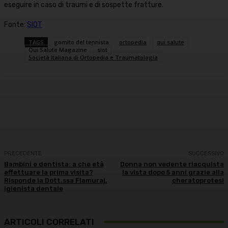
eseguire in caso di traumi e di sospette fratture.
Fonte:
SIOT
TAGS
gomito del tennista
ortopedia
qui salute
Qui Salute Magazine
siot
Società Italiana di Ortopedia e Traumatologia
Facebook
X
WhatsApp
Linkedin
PRECEDENTE
SUCCESSIVO
Bambini e dentista: a che età
Donna non vedente riacquista
effettuare la prima visita?
la vista dopo 5 anni grazie alla
Risponde la Dott.ssa Flamuraj,
cheratoprotesi
igienista dentale
ARTICOLI CORRELATI