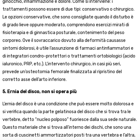
ginocchio, infiammazione e dolore. Come si interviene: i
trattamenti possono essere di due tipi: conservativo o chirurgico.
Le opzioni conservative, che sono consigliate quando il disturbo è
di grado lieve oppure moderato, comprendono esercizi mirati di
fisioterapia e di ginnastica posturale, contenimento del peso
corporeo. Ove il sovraccarico dovuto alla deformità causasse
sintomi dolorosi, è utile l’assunzione di farmaci antinfiammatori e
di integratori condro-protettori o trattamenti ortobiologici (acido
ialuronico, PRP, etc.). L’intervento chirurgico, in casi più seri,
prevede un’osteotomia femorale finalizzata al ripristino del
corretto asse dell’arto inferiore.
5. Ernia del disco, non si opera più
L’ernia del disco è una condizione che può essere molto dolorosa e
si verifica quando la parte gelatinosa del disco che si trova tra le
vertebre, detto “nucleo polposo” fuoriesce dalla sua sede naturale.
Questo materiale che si trova all’interno dei dischi, che sono una
sorta di cuscinetti ammortizzatori posti tra una vertebra e l’altra,