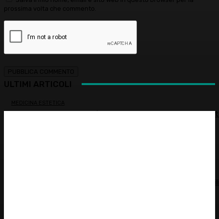
prossima volta che commento.
ULTIMI ARTICOLI
MEDICINA ESTETICA
Restituire luce e vitalità allo sguardo, tra medicina estet
e chirurgia – Dott.ssa Tiziana Lazzari
PSICOLOGIA
Autostima: il diritto di stare bene
ATTUALITÀ
Spesa farmaceutica: +6% in un anno, in Italia sale a 39 mil
di euro
ALIMENTAZIONE