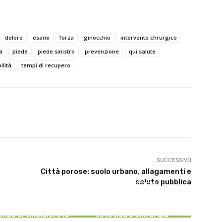
dolore
esami
forza
ginocchio
intervento chrurgico
a
piede
piede sinistro
prevenzione
qui salute
ilità
tempi di recupero
X
WhatsApp
Linkedin
SUCCESSIVO
Città porose: suolo urbano, allagamenti e
salute pubblica
MEDICINA ESTETICA
ZIONE E TECNOLOGIA
Restituire luce e vitalità allo
rus creati con
sguardo, tra medicina
enza artificiale: è la
estetica e chirurgia –