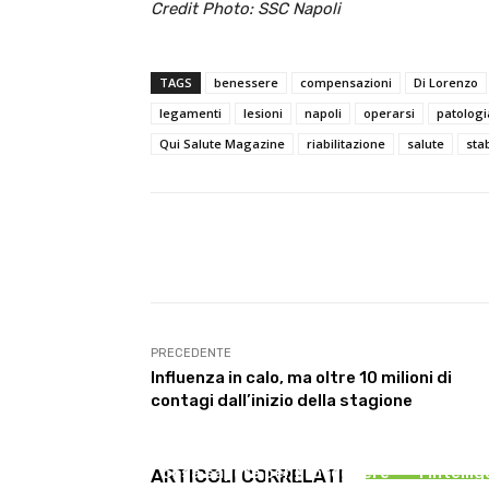
Credit Photo: SSC Napoli
TAGS
benessere
compensazioni
Di Lorenzo
legamenti
lesioni
napoli
operarsi
patologi
Qui Salute Magazine
riabilitazione
salute
stab
Facebook
Condividi
PRECEDENTE
Influenza in calo, ma oltre 10 milioni di
contagi dall’inizio della stagione
GINECOLOGIA
INNOVA
Salute sessuale femminile:
Vi
cosa sapere per proteggere
l’intellig
ARTICOLI CORRELATI