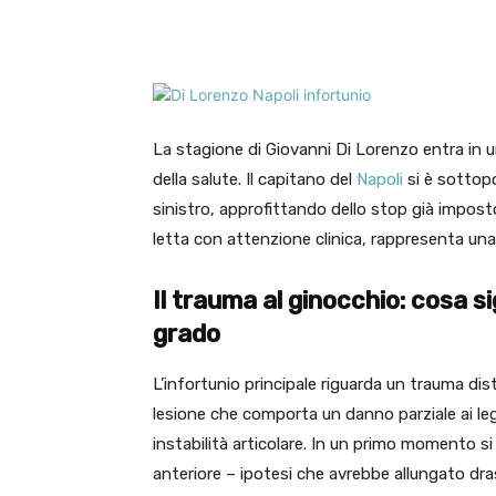
Facebook
X
WhatsA
La stagione di Giovanni Di Lorenzo entra in u
della salute. Il capitano del
Napoli
si è sottopo
sinistro, approfittando dello stop già impost
letta con attenzione clinica, rappresenta una 
Il trauma al ginocchio: cosa s
grado
L’infortunio principale riguarda un trauma dis
lesione che comporta un danno parziale ai le
instabilità articolare. In un primo momento 
anteriore – ipotesi che avrebbe allungato dra