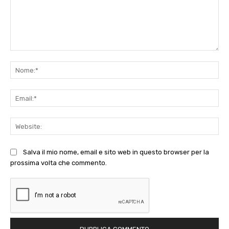
Commento:
No
Ema
Web
Salva il mio nome, email e sito web in questo browser per la
prossima volta che commento.