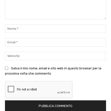
Commento:
No
Ema
Web
Salva il mio nome, email e sito web in questo browser per la
prossima volta che commento.