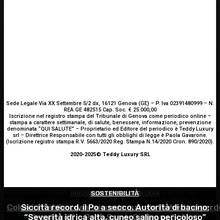
Sede Legale Via XX Settembre 5/2 dx, 16121 Genova (GE) – P. Iva 02391480999 – N.
REA GE 482515 Cap. Soc. € 25.000,00
Iscrizione nel registro stampa del Tribunale di Genova come periodico online –
stampa a carattere settimanale, di salute, benessere, informazione, prevenzione
denominata “QUI SALUTE” – Proprietario ed Editore del periodico è Teddy Luxury
srl – Direttrice Responsabile con tutti gli obblighi di legge è Paola Gavarone.
(Iscrizione registro stampa R.V. 5663/2020 Reg. Stampa N.14/2020 Cron. 890/2020).
2020-2025© Teddy Luxury SRL
Utilizziamo i cookie per essere sicuri che tu possa avere la
INNOVAZIONE E TECNOLOGIA
ALIMENTAZIONE
SOSTENIBILITÀ
migliore esperienza sul nostro sito. Se continui ad utilizzare
SHARE4MED, dati e governance per misurare la salut
Colon irritabile: cosa succede quando l’intestino perd
Siccità record, il Po a secco. Autorità di bacino:
questo sito noi constatiamo che tu ne sia felice.
Accetto
“Severità idrica alta, cuneo salino pericoloso”
l’equilibrio? – Prof. Samir Giuseppe Sukkar
del Mediterraneo