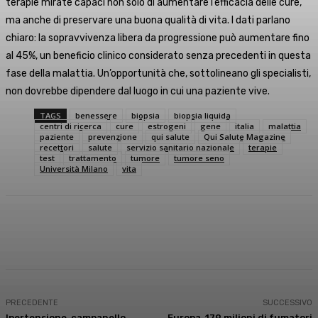
terapie mirate capaci non solo di aumentare l’efficacia delle cure,
ma anche di preservare una buona qualità di vita. I dati parlano
chiaro: la sopravvivenza libera da progressione può aumentare fino
al 45%, un beneficio clinico considerato senza precedenti in questa
fase della malattia. Un’opportunità che, sottolineano gli specialisti,
non dovrebbe dipendere dal luogo in cui una paziente vive.
TAGS
benessere
biopsia
biopsia liquida
centri di ricerca
cure
estrogeni
gene
italia
malattia
paziente
prevenzione
qui salute
Qui Salute Magazine
recettori
salute
servizio sanitario nazionale
terapie
test
trattamento
tumore
tumore seno
Università Milano
vita
Facebook
X
WhatsApp
Linkedin
PRECEDENTE
SUCCESSIVO
Ipertensione, campanello
Europa, 179 milioni di fumatori