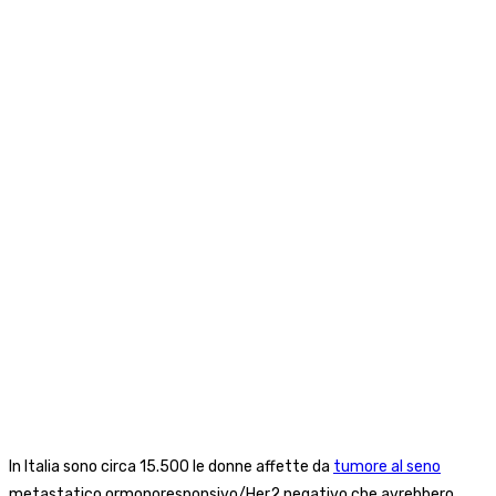
In Italia sono circa 15.500 le donne affette da
tumore al seno
metastatico ormonoresponsivo/Her2 negativo che avrebbero