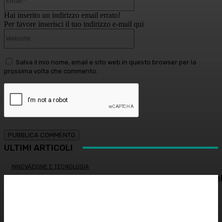
Hai inserito un indirizzo email errato!
Per favore inserisci il tuo indirizzo e-mail qui
Website:
Salva il mio nome, email e sito web in questo browser per la
prossima volta che commento.
ULTIMI ARTICOLI
INNOVAZIONE E TECNOLOGIA
SHARE4MED, dati e governance per misurare la salute de
Mediterraneo
ALIMENTAZIONE
Colon irritabile: cosa succede quando l’intestino perde