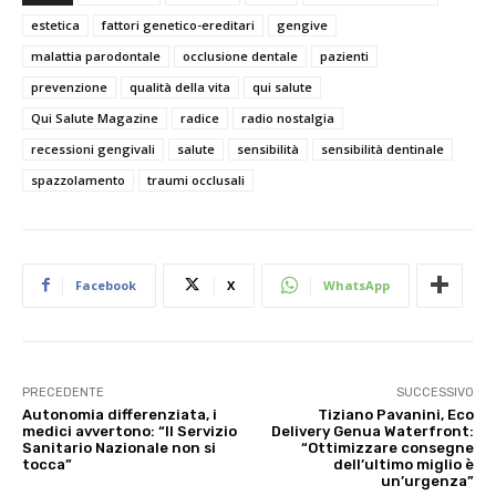
estetica
fattori genetico-ereditari
gengive
malattia parodontale
occlusione dentale
pazienti
prevenzione
qualità della vita
qui salute
Qui Salute Magazine
radice
radio nostalgia
recessioni gengivali
salute
sensibilità
sensibilità dentinale
spazzolamento
traumi occlusali
Facebook
X
WhatsApp
PRECEDENTE
SUCCESSIVO
Autonomia differenziata, i
Tiziano Pavanini, Eco
medici avvertono: “Il Servizio
Delivery Genua Waterfront:
Sanitario Nazionale non si
“Ottimizzare consegne
tocca”
dell’ultimo miglio è
un’urgenza”