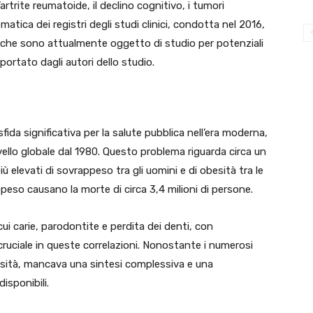
rtrite reumatoide, il declino cognitivo, i tumori
atica dei registri degli studi clinici, condotta nel 2016,
iche sono attualmente oggetto di studio per potenziali
ortato dagli autori dello studio.
ida significativa per la salute pubblica nell’era moderna,
ello globale dal 1980. Questo problema riguarda circa un
ù elevati di sovrappeso tra gli uomini e di obesità tra le
ppeso causano la morte di circa 3,4 milioni di persone.
 cui carie, parodontite e perdita dei denti, con
ruciale in queste correlazioni. Nonostante i numerosi
besità, mancava una sintesi complessiva e una
isponibili.