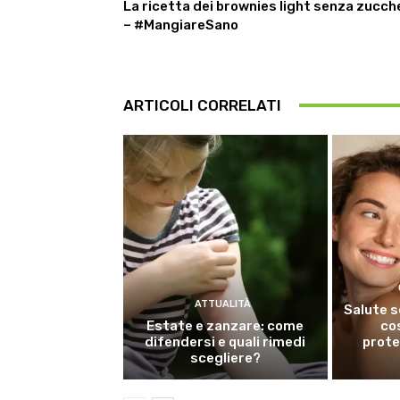
La ricetta dei brownies light senza zucch
– #MangiareSano
ARTICOLI CORRELATI
ATTUALITÀ
Salute s
Estate e zanzare: come
co
difendersi e quali rimedi
prote
scegliere?