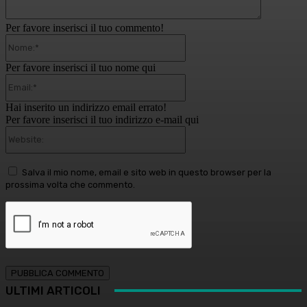
Per favore inserisci il tuo commento!
Nome:*
Per favore inserisci il tuo nome qui
Email:*
Hai inserito un indirizzo email errato!
Per favore inserisci il tuo indirizzo e-mail qui
Website:
Salva il mio nome, email e sito web in questo browser per la
prossima volta che commento.
ULTIMI ARTICOLI