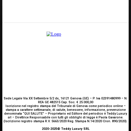
E-mail
Scrivici
Sede Legale Via XX Settembre 5/2 dx, 16121 Genova (GE) – P. Iva 02391480999 – N.
REA GE 482515 Cap. Soc. € 25.000,00
Iscrizione nel registro stampa del Tribunale di Genova come periodico online –
stampa a carattere settimanale, di salute, benessere, informazione, prevenzione
denominata “QUI SALUTE” – Proprietario ed Editore del periodico è Teddy Luxury
srl – Direttrice Responsabile con tutti gli obblighi di legge è Paola Gavarone.
(Iscrizione registro stampa R.V. 5663/2020 Reg. Stampa N.14/2020 Cron. 890/2020).
2020-2025© Teddy Luxury SRL