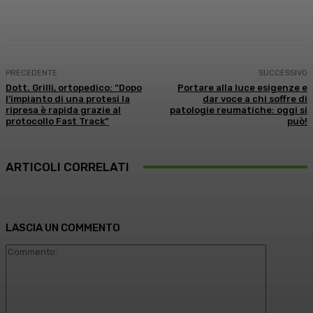
Facebook
X
WhatsApp
Linkedin
PRECEDENTE
SUCCESSIVO
Dott. Grilli, ortopedico: “Dopo
Portare alla luce esigenze e
l’impianto di una protesi la
dar voce a chi soffre di
ripresa è rapida grazie al
patologie reumatiche: oggi si
protocollo Fast Track”
può!
ARTICOLI CORRELATI
LASCIA UN COMMENTO
Commento