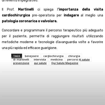
un evento impegnativo.
Il Prof.
Martinelli
ci spiega l
‘importanza della visita
cardiochirurgica
pre-operatoria per
indagare
al meglio una
patologia coronarica o valvolare.
Concordare e programmare il percorso terapeutico più adeguato
per il paziente, permette di raggiungere risultati utilizzando
metodiche moderne e tecnologie d’avanguardia volte a favorire
una più rapida ed efficace guarigione.
TAGS
benessere
cardiochirurgia
chirurgia
dr martinelli
intervista
medicina
percorsi di salute
prevenzione
qui salute
Qui Salute Magazine
Facebook
X
WhatsApp
Linkedin