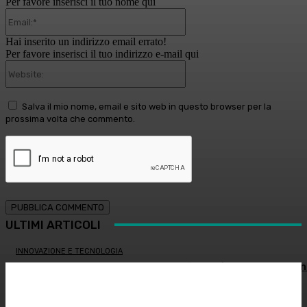
Per favore inserisci il tuo nome qui
Email:*
Hai inserito un indirizzo email errato!
Per favore inserisci il tuo indirizzo e-mail qui
Website:
Salva il mio nome, email e sito web in questo browser per la
prossima volta che commento.
ULTIMI ARTICOLI
INNOVAZIONE E TECNOLOGIA
Virus creati con l’intelligenza artificiale: è la prima volta n
storia
MEDICINA ESTETICA