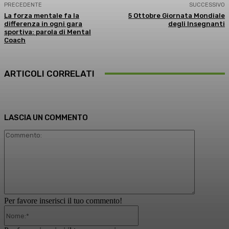
PRECEDENTE
SUCCESSIVO
La forza mentale fa la
5 Ottobre Giornata Mondiale
differenza in ogni gara
degli Insegnanti
sportiva: parola di Mental
Coach
ARTICOLI CORRELATI
LASCIA UN COMMENTO
Commento
Per favore inserisci il tuo commento!
Nome:*