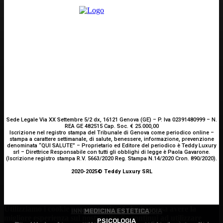
Sede Legale Via XX Settembre 5/2 dx, 16121 Genova (GE) – P. Iva 02391480999 – N.
REA GE 482515 Cap. Soc. € 25.000,00
Iscrizione nel registro stampa del Tribunale di Genova come periodico online –
stampa a carattere settimanale, di salute, benessere, informazione, prevenzione
denominata “QUI SALUTE” – Proprietario ed Editore del periodico è Teddy Luxury
srl – Direttrice Responsabile con tutti gli obblighi di legge è Paola Gavarone.
(Iscrizione registro stampa R.V. 5663/2020 Reg. Stampa N.14/2020 Cron. 890/2020).
2020-2025© Teddy Luxury SRL
Utilizziamo i cookie per essere sicuri che tu possa avere la
INNOVAZIONE E TECNOLOGIA
MEDICINA ESTETICA
migliore esperienza sul nostro sito. Se continui ad utilizzare
PSICOLOGIA