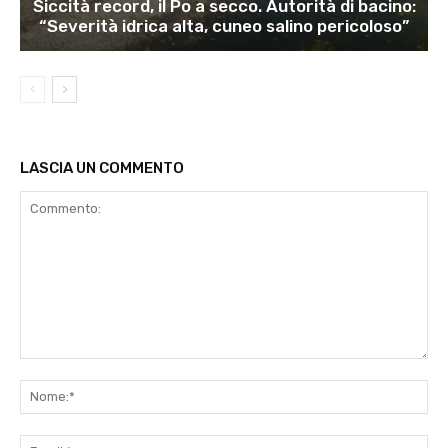
Siccità record, il Po a secco. Autorità di bacino:
“Severità idrica alta, cuneo salino pericoloso”
LASCIA UN COMMENTO
Commento:
No
Ema