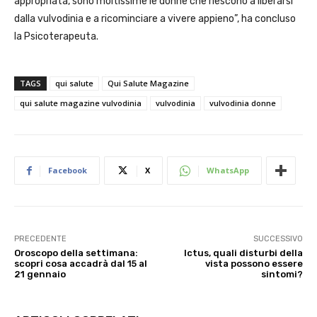
appropriata, sono moltissime le donne che riescono a liberarsi
dalla vulvodinia e a ricominciare a vivere appieno”, ha concluso
la Psicoterapeuta.
TAGS
qui salute
Qui Salute Magazine
qui salute magazine vulvodinia
vulvodinia
vulvodinia donne
Facebook
X
WhatsApp
PRECEDENTE
SUCCESSIVO
Oroscopo della settimana:
Ictus, quali disturbi della
scopri cosa accadrà dal 15 al
vista possono essere
21 gennaio
sintomi?