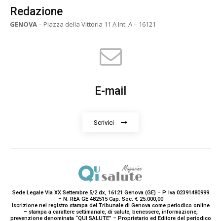
Redazione
GENOVA
– Piazza della Vittoria 11 A Int. A – 16121
E-mail
Scrivici
Sede Legale Via XX Settembre 5/2 dx, 16121 Genova (GE) – P. Iva 02391480999
– N. REA GE 482515 Cap. Soc. € 25.000,00
Iscrizione nel registro stampa del Tribunale di Genova come periodico online
– stampa a carattere settimanale, di salute, benessere, informazione,
prevenzione denominata “QUI SALUTE” – Proprietario ed Editore del periodico