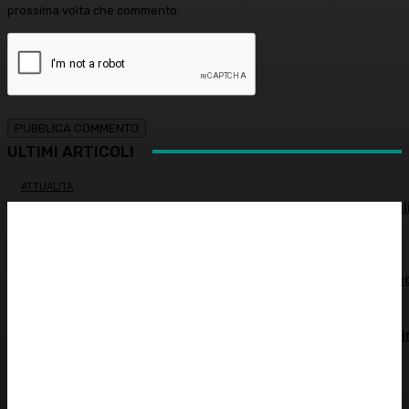
prossima volta che commento.
ULTIMI ARTICOLI
ATTUALITÀ
Spesa farmaceutica: +6% in un anno, in Italia sale a 39 mil
di euro
ALIMENTAZIONE
Alimentazione nei mesi caldi: come sostenere l’organism
OCULISTICA
Trapianto di cornea ad altissimo rischio riuscito al Bambi
Gesù, 18 ore di intervento
ATTUALITÀ
È morto Francesco Guccini: addio al cantautore italiano,