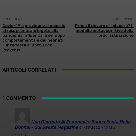
PRECEDENTE
SUCCESSIVO
Covid-19 e gravidanza: come lo
Prima il dovere o il piacere? Il
stress prenatale legato alla
modello metacognitivo della
pandemia influenza lo sviluppo
procrastinazione
comportamentale dei neonati
– Intervista al Dott. Livio
Provenzi
ARTICOLI CORRELATI
1 COMMENTO
Una Giornata Al Femminile: Buona Festa Della
Donna! - Qui Salute Magazine
04/03/2022 A 10:12 am