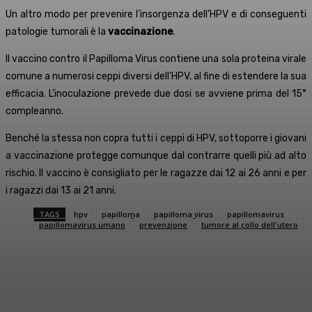
Un altro modo per prevenire l’insorgenza dell’HPV e di conseguenti
patologie tumorali è la
vaccinazione
.
Il vaccino contro il Papilloma Virus contiene una sola proteina virale
comune a numerosi ceppi diversi dell’HPV, al fine di estendere la sua
efficacia. L’inoculazione prevede due dosi se avviene prima del 15°
compleanno.
Benché la stessa non copra tutti i ceppi di HPV, sottoporre i giovani
a vaccinazione protegge comunque dal contrarre quelli più ad alto
rischio. Il vaccino è consigliato per le ragazze dai 12 ai 26 anni e per
i ragazzi dai 13 ai 21 anni.
TAGS
hpv
papilloma
papilloma virus
papillomavirus
papillomavirus umano
prevenzione
tumore al collo dell'utero
Facebook
X
WhatsApp
Linkedin