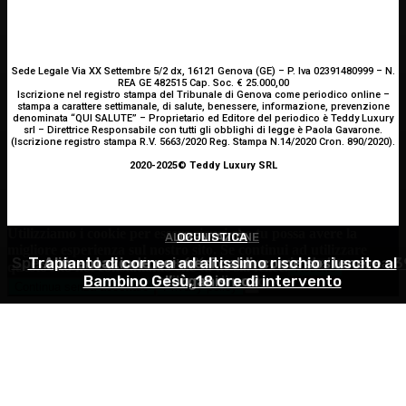
Sede Legale Via XX Settembre 5/2 dx, 16121 Genova (GE) – P. Iva 02391480999 – N.
REA GE 482515 Cap. Soc. € 25.000,00
Iscrizione nel registro stampa del Tribunale di Genova come periodico online –
stampa a carattere settimanale, di salute, benessere, informazione, prevenzione
denominata “QUI SALUTE” – Proprietario ed Editore del periodico è Teddy Luxury
srl – Direttrice Responsabile con tutti gli obblighi di legge è Paola Gavarone.
(Iscrizione registro stampa R.V. 5663/2020 Reg. Stampa N.14/2020 Cron. 890/2020).
2020-2025© Teddy Luxury SRL
Utilizziamo i cookie per essere sicuri che tu possa avere la
ALIMENTAZIONE
OCULISTICA
ATTUALITÀ
migliore esperienza sul nostro sito. Se continui ad utilizzare
Spesa farmaceutica: +6% in un anno, in Italia sale a 3
Trapianto di cornea ad altissimo rischio riuscito al
Alimentazione nei mesi caldi: come sostenere
questo sito noi constatiamo che tu ne sia felice.
Accetto
Bambino Gesù, 18 ore di intervento
miliardi di euro
l’organismo?
Continua senza accettare
Privacy policy