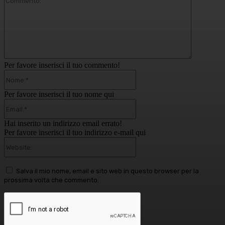
Per favore inserisci il tuo commento!
Nome:*
Per favore inserisci il tuo nome qui
Email:*
Hai inserito un indirizzo email errato!
Per favore inserisci il tuo indirizzo e-mail qui
Website:
Salva il mio nome, email e sito web in questo browser per la
prossima volta che commento.