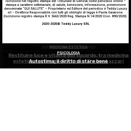
Iscrizione nel registro stampa del Tribunale di Genova come periodico online –
stampa a carattere settimanale, di salute, benessere, informazione, prevenzione
denominata “QUI SALUTE” – Proprietario ed Editore del periodico è Teddy Luxury
srl – Direttrice Responsabile con tutti gli obblighi di legge è Paola Gavarone.
(Iscrizione registro stampa R.V. 5663/2020 Reg. Stampa N.14/2020 Cron. 890/2020).
2020-2025© Teddy Luxury SRL
Utilizziamo i cookie per essere sicuri che tu possa avere la
INNOVAZIONE E TECNOLOGIA
MEDICINA ESTETICA
migliore esperienza sul nostro sito. Se continui ad utilizzare
PSICOLOGIA
Restituire luce e vitalità allo sguardo, tra medicina
Virus creati con l’intelligenza artificiale: è la prima
questo sito noi constatiamo che tu ne sia felice.
Accetto
estetica e chirurgia – Dott.ssa Tiziana Lazzari
Autostima: il diritto di stare bene
volta nella storia
Continua senza accettare
Privacy policy