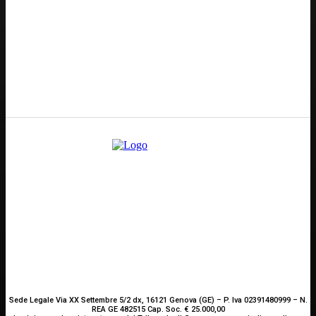
Redazione
GENOVA
– Piazza della Vittoria 11 A Int. A – 16121
E-mail
Scrivici
Sede Legale Via XX Settembre 5/2 dx, 16121 Genova (GE) – P. Iva 02391480999 – N.
REA GE 482515 Cap. Soc. € 25.000,00