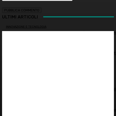
ULTIMI ARTICOLI
INNOVAZIONE E TECNOLOGIA
Virus creati con l’intelligenza artificiale: è la prima volta n
storia
MEDICINA ESTETICA
Restituire luce e vitalità allo sguardo, tra medicina estet
e chirurgia – Dott.ssa Tiziana Lazzari
PSICOLOGIA
Autostima: il diritto di stare bene
ATTUALITÀ
Spesa farmaceutica: +6% in un anno, in Italia sale a 39 mil
di euro
ALIMENTAZIONE
Alimentazione nei mesi caldi: come sostenere l’organism