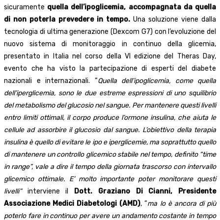
sicuramente
quella dell’ipoglicemia, accompagnata da quella
di non poterla prevedere in tempo.
Una soluzione viene dalla
tecnologia di ultima generazione (Dexcom G7) con l’evoluzione del
nuovo sistema di monitoraggio in continuo della glicemia,
presentato in Italia nel corso della VI edizione del Theras Day,
evento che ha visto la partecipazione di esperti del diabete
nazionali e internazionali. “
Quella dell’ipoglicemia, come quella
dell’iperglicemia, sono le due estreme espressioni di uno squilibrio
del metabolismo del glucosio nel sangue. Per mantenere questi livelli
entro limiti ottimali, il corpo produce l’ormone insulina, che aiuta le
cellule ad assorbire il glucosio dal sangue. L’obiettivo della terapia
insulina è quello di evitare le ipo e iperglicemie, ma soprattutto quello
di mantenere un controllo glicemico stabile nel tempo, definito “time
in range”, vale a dire il tempo della giornata trascorso con intervallo
glicemico ottimale. E’ molto importante poter monitorare questi
livelli”
interviene il
Dott. Graziano Di Cianni, Presidente
Associazione Medici Diabetologi (AMD)
, “
ma lo è ancora di più
poterlo fare in continuo per avere un andamento costante in tempo