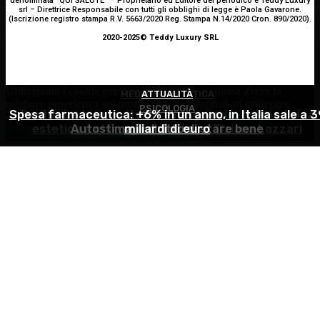
denominata “QUI SALUTE” – Proprietario ed Editore del periodico è Teddy Luxury
srl – Direttrice Responsabile con tutti gli obblighi di legge è Paola Gavarone.
(Iscrizione registro stampa R.V. 5663/2020 Reg. Stampa N.14/2020 Cron. 890/2020).
2020-2025© Teddy Luxury SRL
Utilizziamo i cookie per essere sicuri che tu possa avere la
MEDICINA ESTETICA
ATTUALITÀ
migliore esperienza sul nostro sito. Se continui ad utilizzare
PSICOLOGIA
Spesa farmaceutica: +6% in un anno, in Italia sale a 3
Restituire luce e vitalità allo sguardo, tra medicina
questo sito noi constatiamo che tu ne sia felice.
Accetto
estetica e chirurgia – Dott.ssa Tiziana Lazzari
Autostima: il diritto di stare bene
miliardi di euro
Continua senza accettare
Privacy policy