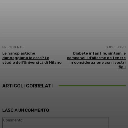
Facebook
X
WhatsApp
Linkedin
PRECEDENTE
SUCCESSIVO
Le nanoplastiche
Diabete infantile: sintomi e
danneggiano le ossa? Lo
campanelli d’allarme da tenere
studio dell’Università di Milano
in considerazione con i vostri
figli
ARTICOLI CORRELATI
LASCIA UN COMMENTO
Commento