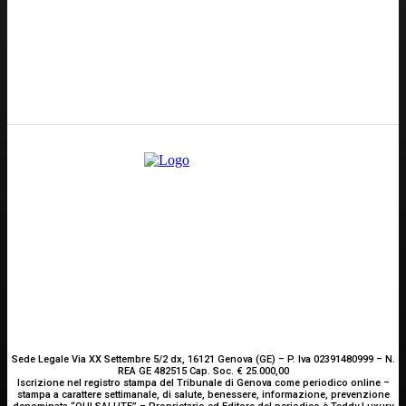
Redazione
GENOVA
– Piazza della Vittoria 11 A Int. A – 16121
E-mail
Scrivici
Sede Legale Via XX Settembre 5/2 dx, 16121 Genova (GE) – P. Iva 02391480999 – N.
REA GE 482515 Cap. Soc. € 25.000,00
Iscrizione nel registro stampa del Tribunale di Genova come periodico online –
stampa a carattere settimanale, di salute, benessere, informazione, prevenzione