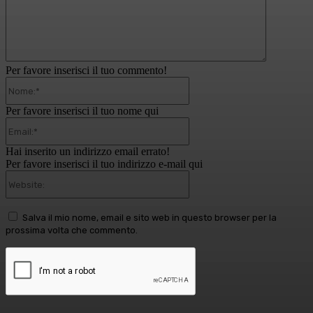
Per favore inserisci il tuo commento!
Nome:*
Per favore inserisci il tuo nome qui
Email:*
Hai inserito un indirizzo email errato!
Per favore inserisci il tuo indirizzo e-mail qui
Website:
Salva il mio nome, email e sito web in questo browser per la
prossima volta che commento.