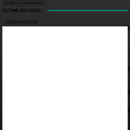
ULTIMI ARTICOLI
MEDICINA ESTETICA
Restituire luce e vitalità allo sguardo, tra medicina estet
e chirurgia – Dott.ssa Tiziana Lazzari
PSICOLOGIA
Autostima: il diritto di stare bene
ATTUALITÀ
Spesa farmaceutica: +6% in un anno, in Italia sale a 39 mil
di euro
ALIMENTAZIONE
Alimentazione nei mesi caldi: come sostenere l’organism
OCULISTICA
Trapianto di cornea ad altissimo rischio riuscito al Bambi
Gesù, 18 ore di intervento