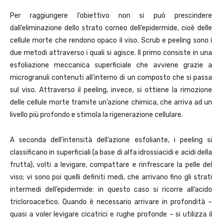
Per raggiungere l’obiettivo non si può prescindere
dall’eliminazione dello strato corneo dell’epidermide, cioè delle
cellule morte che rendono opaco il viso. Scrub e peeling sono i
due metodi attraverso i quali si agisce. Il primo consiste in una
esfoliazione meccanica superficiale che avviene grazie a
microgranuli contenuti all’interno di un composto che si passa
sul viso. Attraverso il peeling, invece, si ottiene la rimozione
delle cellule morte tramite un’azione chimica, che arriva ad un
livello più profondo e stimola la rigenerazione cellulare.
A seconda dell’intensità dell’azione esfoliante, i peeling si
classificano in superficiali (a base di alfa idrossiacidi e acidi della
frutta), volti a levigare, compattare e rinfrescare la pelle del
viso; vi sono poi quelli definiti medi, che arrivano fino gli strati
intermedi dell’epidermide: in questo caso si ricorre all’acido
tricloroacetico. Quando è necessario arrivare in profondità –
quasi a voler levigare cicatrici e rughe profonde – si utilizza il