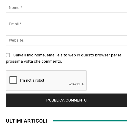
No
Ema
Web
Salva il mio nome, email e sito web in questo browser per la
prossima volta che commento.
ULTIMI ARTICOLI