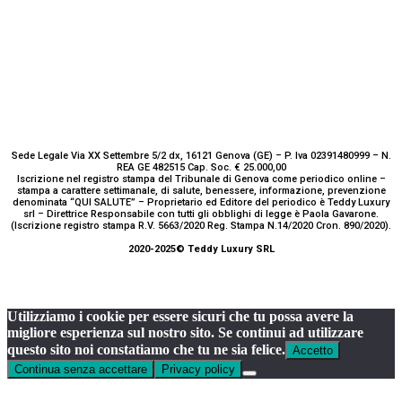
Sede Legale Via XX Settembre 5/2 dx, 16121 Genova (GE) – P. Iva 02391480999 – N.
REA GE 482515 Cap. Soc. € 25.000,00
Iscrizione nel registro stampa del Tribunale di Genova come periodico online –
stampa a carattere settimanale, di salute, benessere, informazione, prevenzione
denominata “QUI SALUTE” – Proprietario ed Editore del periodico è Teddy Luxury
srl – Direttrice Responsabile con tutti gli obblighi di legge è Paola Gavarone.
(Iscrizione registro stampa R.V. 5663/2020 Reg. Stampa N.14/2020 Cron. 890/2020).
2020-2025© Teddy Luxury SRL
Utilizziamo i cookie per essere sicuri che tu possa avere la
migliore esperienza sul nostro sito. Se continui ad utilizzare
questo sito noi constatiamo che tu ne sia felice.
Accetto
Continua senza accettare
Privacy policy