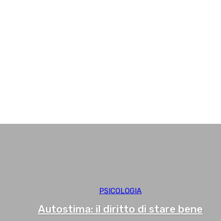
Neurologia
Oculistica
Odontoiatria
Oncologia
Ortopedia
Otorinolaringoiatria
Pediatria
QUI Talk
Ricerca
Sostenibilità
Sports&Lifestyle
Urologia
PSICOLOGIA
Autostima: il diritto di stare bene