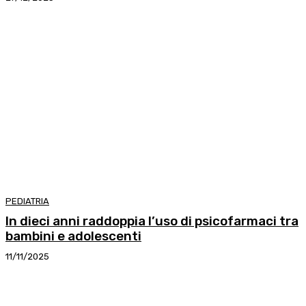
PEDIATRIA
In dieci anni raddoppia l’uso di psicofarmaci tra
bambini e adolescenti
11/11/2025