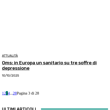
ATTUALITÀ
Oms: in Europa un sanitario su tre soffre di
depressione
10/10/2025
1
2
3
4
...
28
Pagina 3 di 28
ULTIMI ARTICOLI