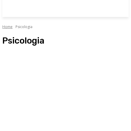
Home
Psicologia
Psicologia
Alimentazione
Allergologia
Attualità
Cardiologia
Chirurgia plastica
Curiosità e consigli
Dermatologia
Endocrinologia
Fisiatria
Fisioterapia
Geriatria
Ginecologia
Innovazione e tecnologia
Interviste
Medicina estetica