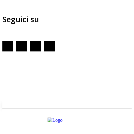
Seguici su
Redazione
GENOVA
– Piazza della Vittoria 11 A Int. A – 16121
E-mail
Scrivici