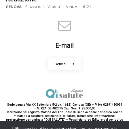
GENOVA
– Piazza della Vittoria 11 A Int. A – 16121
E-mail
Scrivici
Sede Legale Via XX Settembre 5/2 dx, 16121 Genova (GE) – P. Iva 02391480999
– N. REA GE 482515 Cap. Soc. € 25.000,00
Iscrizione nel registro stampa del Tribunale di Genova come periodico online
– stampa a carattere settimanale, di salute, benessere, informazione,
prevenzione denominata “QUI SALUTE” – Proprietario ed Editore del periodico
è Teddy Luxury srl – Direttrice Responsabile con tutti gli obblighi di legge è
Paola Gavarone. (Iscrizione registro stampa R.V. 5663/2020 Reg. Stampa
Utilizziamo i cookie per essere sicuri che tu possa avere la