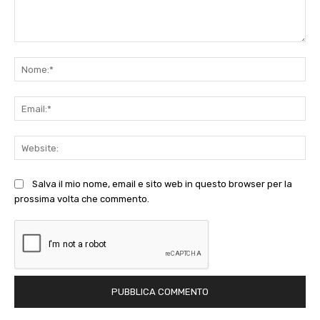
Commento:
No
Ema
Web
Salva il mio nome, email e sito web in questo browser per la
prossima volta che commento.