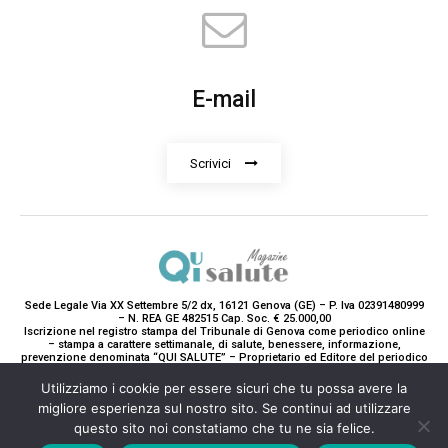
E-mail
Scrivici
Sede Legale Via XX Settembre 5/2 dx, 16121 Genova (GE) – P. Iva 02391480999
– N. REA GE 482515 Cap. Soc. € 25.000,00
Iscrizione nel registro stampa del Tribunale di Genova come periodico online
– stampa a carattere settimanale, di salute, benessere, informazione,
prevenzione denominata “QUI SALUTE” – Proprietario ed Editore del periodico
è Teddy Luxury srl – Direttrice Responsabile con tutti gli obblighi di legge è
Paola Gavarone. (Iscrizione registro stampa R.V. 5663/2020 Reg. Stampa
Utilizziamo i cookie per essere sicuri che tu possa avere la
N.14/2020 Cron. 890/2020).
migliore esperienza sul nostro sito. Se continui ad utilizzare
2020-2025© Teddy Luxury SRL
questo sito noi constatiamo che tu ne sia felice.