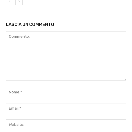
LASCIA UN COMMENTO
Commento:
No
Ema
Web