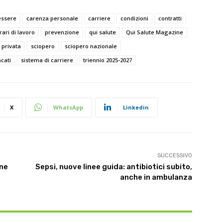
essere
carenza personale
carriere
condizioni
contratti
rari di lavoro
prevenzione
qui salute
Qui Salute Magazine
 privata
sciopero
sciopero nazionale
cati
sistema di carriere
triennio 2025-2027
X
WhatsApp
Linkedin
SUCCESSIVO
one
Sepsi, nuove linee guida: antibiotici subito,
anche in ambulanza