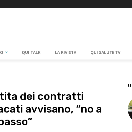
RO
QUI TALK
LA RIVISTA
QUI SALUTE TV
U
rtita dei contratti
acati avvisano, “no a
ibasso”