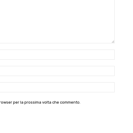
Nome:*
Email:*
Website:
 browser per la prossima volta che commento.