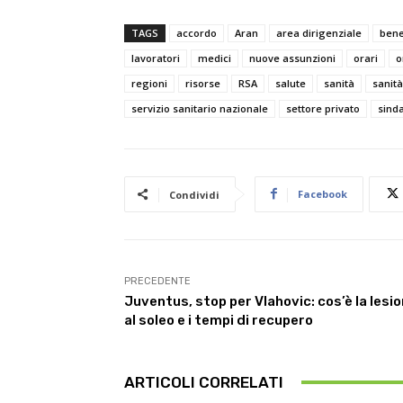
TAGS
accordo
Aran
area dirigenziale
ben
lavoratori
medici
nuove assunzioni
orari
o
regioni
risorse
RSA
salute
sanità
sanità
servizio sanitario nazionale
settore privato
sinda
Facebook
Condividi
PRECEDENTE
Juventus, stop per Vlahovic: cos’è la lesi
al soleo e i tempi di recupero
ARTICOLI CORRELATI