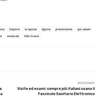
ova
Imperia
la spezia
liguria
prevenzione
qui salute
tà
sindacati
Villa Scassi
X
WhatsApp
Linkedin
SUCCESSIVO
a
Visite ed esami: sempre più italiani usano il
va
Fascicolo Sanitario Elettronico