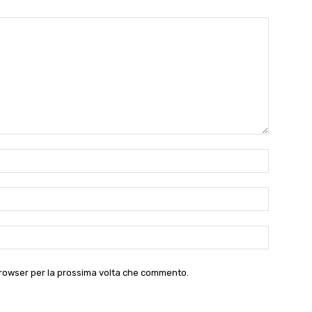
Nome:*
Email:*
Website:
 browser per la prossima volta che commento.