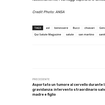
Credit Photo: ANSA
TAGS
asl
benessere
Bucci
chiavari
Gen
Qui Salute Magazine
salute
san martino
sani
Facebook
Condividi
PRECEDENTE
Asportato un tumore al cervello durante l
gravidanza: intervento straordinario sal
madre e figlio