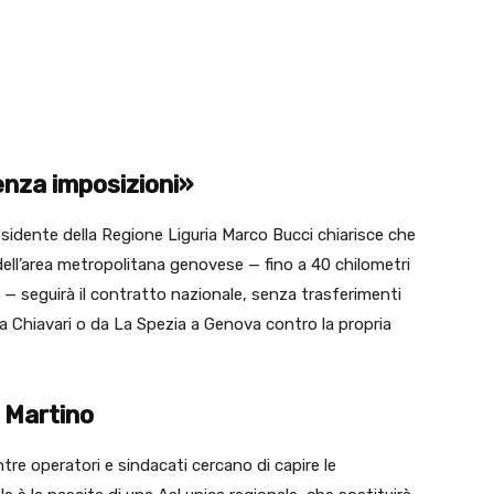
pp
Linkedin
enza imposizioni»
presidente della Regione Liguria Marco Bucci chiarisce che
o dell’area metropolitana genovese — fino a 40 chilometri
lli — seguirà il contratto nazionale, senza trasferimenti
a Chiavari o da La Spezia a Genova contro la propria
n Martino
ntre operatori e sindacati cercano di capire le