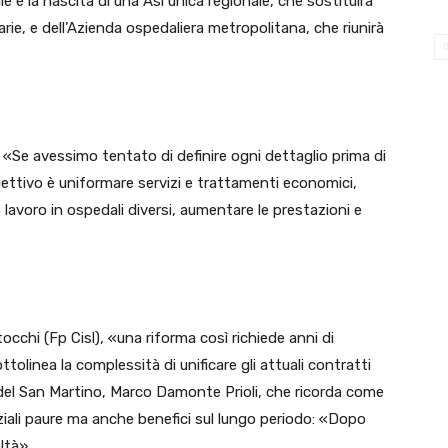
le è la nascita di una Asl unica regionale, che sostituirà
arie, e dell’Azienda ospedaliera metropolitana, che riunirà
 «Se avessimo tentato di definire ogni dettaglio prima di
ettivo è uniformare servizi e trattamenti economici,
 lavoro in ospedali diversi, aumentare le prestazioni e
occhi (Fp Cisl), «una riforma così richiede anni di
olinea la complessità di unificare gli attuali contratti
le del San Martino, Marco Damonte Prioli, che ricorda come
iziali paure ma anche benefici sul lungo periodo: «Dopo
ltà».