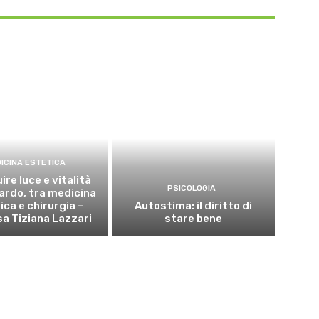
ICINA ESTETICA
ire luce e vitalità
PSICOLOGIA
uardo, tra medicina
ica e chirurgia –
Autostima: il diritto di
sa Tiziana Lazzari
stare bene