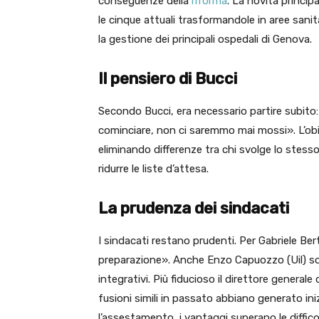
conseguenze della
riforma
. La novità principa
le cinque attuali trasformandole in aree sanit
la gestione dei principali ospedali di Genova.
Il pensiero di Bucci
Secondo Bucci, era necessario partire subito:
cominciare, non ci saremmo mai mossi». L’obi
eliminando differenze tra chi svolge lo stesso
ridurre le liste d’attesa.
La prudenza dei sindacati
I sindacati restano prudenti. Per Gabriele Bert
preparazione». Anche Enzo Capuozzo (Uil) sott
integrativi. Più fiducioso il direttore genera
fusioni simili in passato abbiano generato in
l’assestamento, i vantaggi superano le diffico