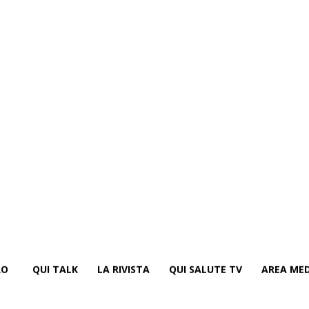
RO
QUI TALK
LA RIVISTA
QUI SALUTE TV
AREA MED