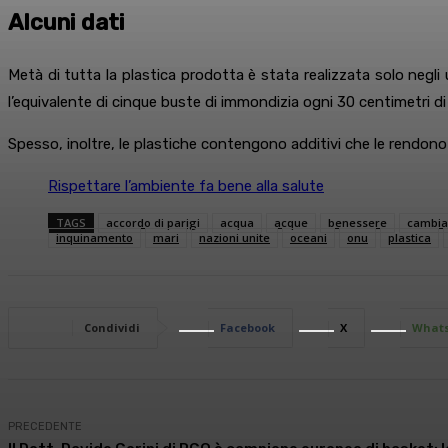
Alcuni dati
Metà di tutta la plastica prodotta è stata realizzata solo negli ul
l’equivalente di cinque buste di immondizia ogni 30 centimetri di
Spesso, inoltre, le plastiche contengono additivi che le rendono 
Rispettare l’ambiente fa bene alla salute
TAGS
accordo di parigi
acqua
acque
benessere
cambia
inquinamento
mari
nazioni unite
oceani
onu
plastica
Condividi
Facebook
X
What
PRECEDENTE