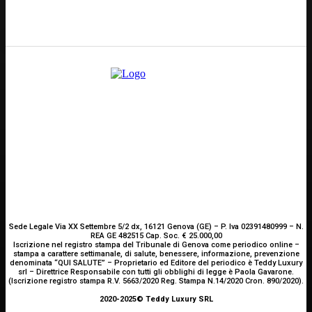
E-mail
Scrivici
Sede Legale Via XX Settembre 5/2 dx, 16121 Genova (GE) – P. Iva 02391480999 – N.
REA GE 482515 Cap. Soc. € 25.000,00
Iscrizione nel registro stampa del Tribunale di Genova come periodico online –
stampa a carattere settimanale, di salute, benessere, informazione, prevenzione
denominata “QUI SALUTE” – Proprietario ed Editore del periodico è Teddy Luxury
srl – Direttrice Responsabile con tutti gli obblighi di legge è Paola Gavarone.
(Iscrizione registro stampa R.V. 5663/2020 Reg. Stampa N.14/2020 Cron. 890/2020).
2020-2025© Teddy Luxury SRL