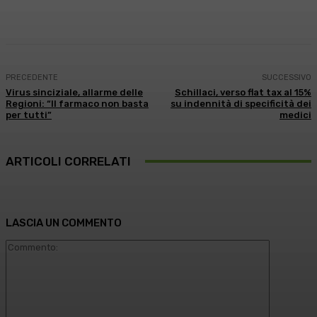
Facebook
X
WhatsApp
Linkedin
PRECEDENTE
SUCCESSIVO
Virus sinciziale, allarme delle
Schillaci, verso flat tax al 15%
Regioni: “Il farmaco non basta
su indennità di specificità dei
per tutti”
medici
ARTICOLI CORRELATI
LASCIA UN COMMENTO
Commento