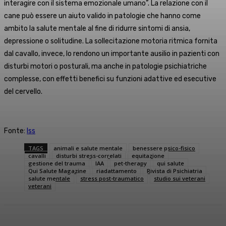
interagire con il sistema emozionale umano”. La relazione con il
cane può essere un aiuto valido in patologie che hanno come
ambito la salute mentale al fine di ridurre sintomi di ansia,
depressione o solitudine. La sollecitazione motoria ritmica fornita
dal cavallo, invece, lo rendono un importante ausilio in pazienti con
disturbi motori o posturali, ma anche in patologie psichiatriche
complesse, con effetti benefici su funzioni adattive ed esecutive
del cervello.
Fonte:
Iss
TAGS
animali e salute mentale
benessere psico-fisico
cavalli
disturbi stress-correlati
equitazione
gestione del trauma
IAA
pet-therapy
qui salute
Qui Salute Magazine
riadattamento
Rivista di Psichiatria
salute mentale
stress post-traumatico
studio sui veterani
veterani