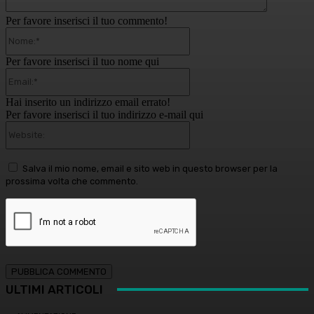
Per favore inserisci il tuo commento!
Nome:*
Per favore inserisci il tuo nome qui
Email:*
Hai inserito un indirizzo email errato!
Per favore inserisci il tuo indirizzo e-mail qui
Website:
Salva il mio nome, email e sito web in questo browser per la
prossima volta che commento.
ULTIMI ARTICOLI