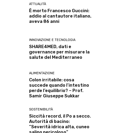
ATTUALITÀ
È morto Francesco Guccini:
addio al cantautore italiano,
aveva 86 anni
INNOVAZIONE E TECNOLOGIA
SHARE4MED, dati e
governance per misurare la
salute del Mediterraneo
ALIMENTAZIONE
Colon irritabile: cosa
succede quando l’intestino
perde l’equilibrio? – Prof.
Samir Giuseppe Sukkar
SOSTENIBILITÀ
Siccità record, il Po a secco.
Autorità di bacino:
“Severità idrica alta, cuneo
salino pericoloso”