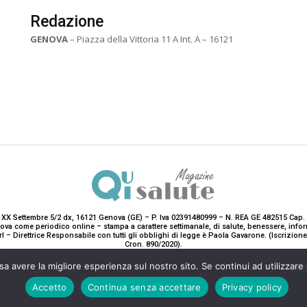
Redazione
GENOVA
– Piazza della Vittoria 11 A Int. A – 16121
 XX Settembre 5/2 dx, 16121 Genova (GE) – P. Iva 02391480999 – N. REA GE 482515 Cap. 
enova come periodico online – stampa a carattere settimanale, di salute, benessere, i
rl – Direttrice Responsabile con tutti gli obblighi di legge è Paola Gavarone. (Iscrizio
Cron. 890/2020).
2020-2025© Teddy Luxury SRL
sa avere la migliore esperienza sul nostro sito. Se continui ad utilizzare
Accetto
Continua senza accettare
Privacy policy