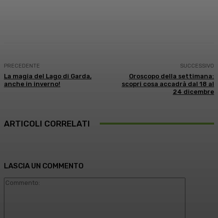
Facebook
X
WhatsApp
Linkedin
PRECEDENTE
SUCCESSIVO
La magia del Lago di Garda,
Oroscopo della settimana:
anche in inverno!
scopri cosa accadrà dal 18 al
24 dicembre
ARTICOLI CORRELATI
LASCIA UN COMMENTO
Commento