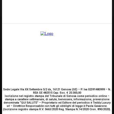
E-mail
Scrivici
Sede Legale Via XX Settembre 5/2 dx, 16121 Genova (GE) – P. Iva 02391480999 – N.
REA GE 482515 Cap. Soc. € 25.000,00
Iscrizione nel registro stampa del Tribunale di Genova come periodico online –
stampa a carattere settimanale, di salute, benessere, informazione, prevenzione
denominata “QUI SALUTE” – Proprietario ed Editore del periodico è Teddy Luxury
srl – Direttrice Responsabile con tutti gli obblighi di legge è Paola Gavarone.
(Iscrizione registro stampa R.V. 5663/2020 Reg. Stampa N.14/2020 Cron. 890/2020).