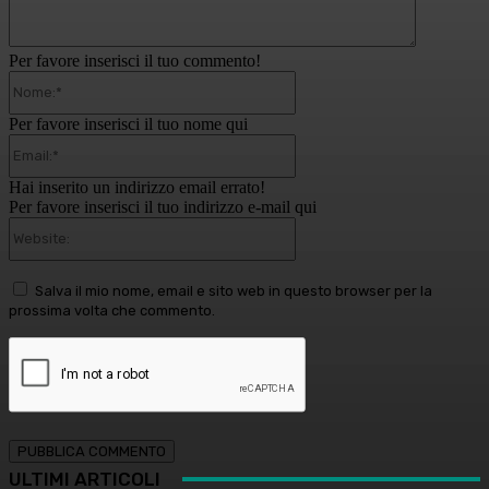
Per favore inserisci il tuo commento!
Nome:*
Per favore inserisci il tuo nome qui
Email:*
Hai inserito un indirizzo email errato!
Per favore inserisci il tuo indirizzo e-mail qui
Website:
Salva il mio nome, email e sito web in questo browser per la
prossima volta che commento.
ULTIMI ARTICOLI