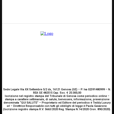
E-mail
Scrivici
Sede Legale Via XX Settembre 5/2 dx, 16121 Genova (GE) – P. Iva 02391480999 – N.
REA GE 482515 Cap. Soc. € 25.000,00
Iscrizione nel registro stampa del Tribunale di Genova come periodico online –
stampa a carattere settimanale, di salute, benessere, informazione, prevenzione
denominata “QUI SALUTE” – Proprietario ed Editore del periodico è Teddy Luxury
srl – Direttrice Responsabile con tutti gli obblighi di legge è Paola Gavarone.
(Iscrizione registro stampa R.V. 5663/2020 Reg. Stampa N.14/2020 Cron. 890/2020).