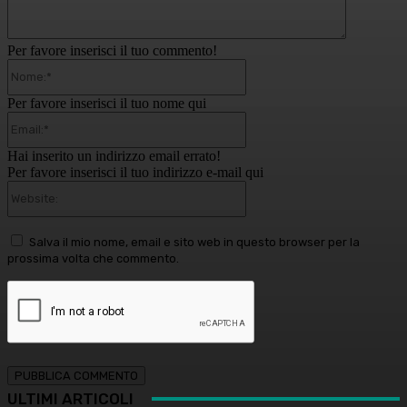
Per favore inserisci il tuo commento!
Nome:*
Per favore inserisci il tuo nome qui
Email:*
Hai inserito un indirizzo email errato!
Per favore inserisci il tuo indirizzo e-mail qui
Website:
Salva il mio nome, email e sito web in questo browser per la
prossima volta che commento.
ULTIMI ARTICOLI